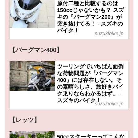
原付二種と比較するのは
150ccじゃないかも？ スズ
キの『バーグマン200』が
突き抜けてる！ - スズキの
バイク！
suzukibike.jp
【バーグマン400】
ツーリングでいちばん面倒
な荷物問題が『バーグマン
400』には存在しない。そ
の素晴らしさ、旅好きバイ
ク乗りならわかるはず。 -
スズキのバイク！
suzukibike.jp
【レッツ】
50ccスクーターってこんな