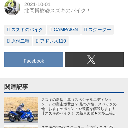
2021-10-01
北岡博樹@スズキのバイク！
スズキのバイク
CAMPAIGN
スクーター
原付二種
アドレス110
Facebook
関連記事
スズキの新型『隼（スペシャルエディショ
ン）』の実走燃費は？ 足つき性、スペックの
他、おすすめポイントや装備を解説します！
【スズキのバイク！ の新車図鑑▶大型二輪ク
ラス 編／SUZUKI Hayabusa（2026）】
スズキの125ccスクーター『アヴェニス125』