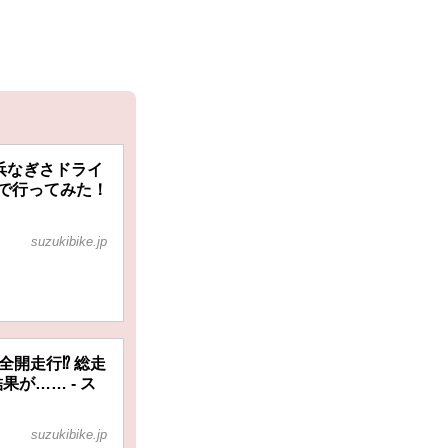
浜なぎさドライ
で行ってみた！
suzukibike.jp
開走行⁉︎ 総走
が…… - ス
suzukibike.jp