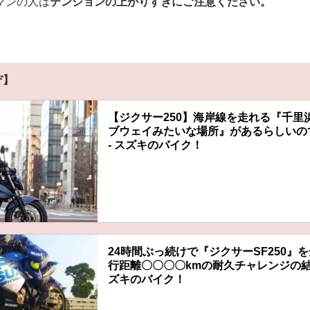
マンの人は
テンションの上がりすぎにご注意ください。
ぞ】
【ジクサー250】海岸線を走れる『千里
ブウェイみたいな場所』があるらしいの
- スズキのバイク！
24時間ぶっ続けで『ジクサーSF250』を全
行距離〇〇〇〇kmの耐久チャレンジの結果
ズキのバイク！