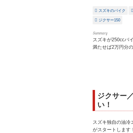
スズキのバイク
ジクサー150
スズキが250cc
満たせば2万円分の
ジクサー／
い！
スズキ独自の油冷エ
がスタートします