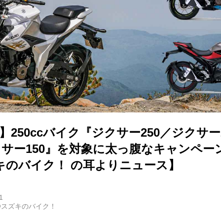
】250ccバイク『ジクサー250／ジクサー
ジクサー150』を対象に太っ腹なキャンペ
キのバイク！ の耳よりニュース】
1
@スズキのバイク！