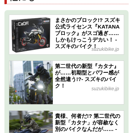
まさかのブロック!? スズキ
公式ライセンス『KATANA
ブロック』がスゴ過ぎ……
しかもけっこうデカい！ -
スズキのバイク！
suzukibike.jp
第二世代の新型『カタナ』
が……初期型とパワー感が
全然違う!?- スズキのバイ
ク！
suzukibike.jp
貴様、何者だ!? 第二世代の
新型「カタナ」が容赦なく
別のバイクなんだが…… -