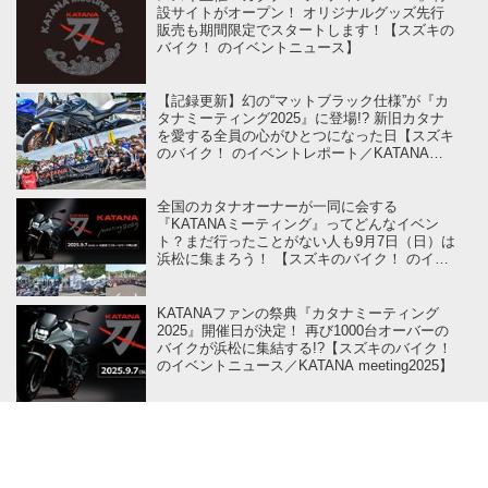
設サイトがオープン！ オリジナルグッズ先行
販売も期間限定でスタートします！【スズキの
バイク！ のイベントニュース】
【記録更新】幻の“マットブラック仕様”が『カ
タナミーティング2025』に登場!? 新旧カタナ
を愛する全員の心がひとつになった日【スズキ
のバイク！ のイベントレポート／KATANA
MEETING 2025】
全国のカタナオーナーが一同に会する
『KATANAミーティング』ってどんなイベン
ト？まだ行ったことがない人も9月7日（日）は
浜松に集まろう！ 【スズキのバイク！ のイベ
ントニュース】
KATANAファンの祭典『カタナミーティング
2025』開催日が決定！ 再び1000台オーバーの
バイクが浜松に集結する!?【スズキのバイク！
のイベントニュース／KATANA meeting2025】