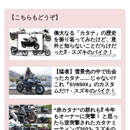
【こちらもどうぞ】
偉大なる「カタナ」の歴史
を振り返ってみたけど、意
外と知らないことだらけだ
った⁉ - スズキのバイク！
suzukibike.jp
【猛者】雪景色の中で出会
ったカタナ……じゃない!?
これ『SV650X』のカスタ
ムだ!? - スズキのバイク！
suzukibike.jp
“赤カタナ”の群れも⁉ 今年
もオーナーに突撃！ と思っ
たら逆突撃されたカタナミ
ーティング2023- スズキの