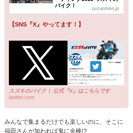
バイク！
suzukibike.jp
【SNS『X』やってます！】
スズキのバイク！ 公式『X』はこちらです
twitter.com
みんなで集まるだけでも楽しいのに、そこに
福田さんが加われば鬼に金棒!?