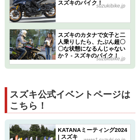
スズキのバイク！
suzukibike.jp
スズキのカタナで女子と二
人乗りしたら、たぶん超〇
〇な状態になるんじゃない
か？ - スズキのバイク！
suzukibike.jp
スズキ公式イベントページは
こちら！
KATANAミーティング2024
| スズキ
www1.suzuki.co.jp