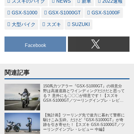
スズキのバイク
NEWS
新車
2022速報
GSX-S1000
GSX-S1000GT
GSX-S1000F
大型バイク
スズキ
SUZUKI
Facebook
関連記事
150馬力ツアラー『GSX-S1000GT』の得意分
野は高速道路とワインディングだけだと思って
る？ 意外にも〇〇〇が得意です！【スズキ
GSX-S1000GT／ツーリングインプレ・レビュ
ー 後編】
【無計画】ツーリング先で途方に暮れて警察に
駆けこみ玉砕。だけど『GSX-S1000GT』が奇
跡を引き寄せた！【スズキ GSX-S1000GT／ツ
ーリングインプレ・レビュー 中編】