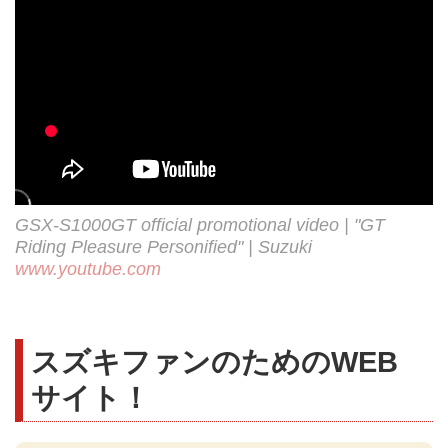
GSX-S1000GT official promotional video | "GT
Riding Pleasure Personified" | Suzuki
www.youtube.com
スズキファンのためのWEB
サイト！