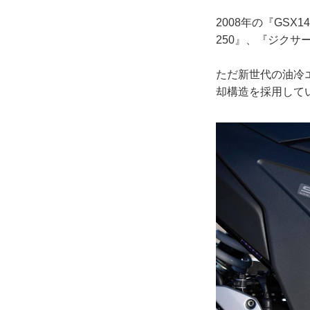
2008年の『GS
250』、『ジクサ
ただ新世代の油冷
却構造を採用して