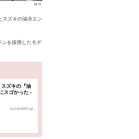
たスズキの油冷エン
ジンを採用したモデ
 スズキの『油
スゴかった -
suzukibike.jp