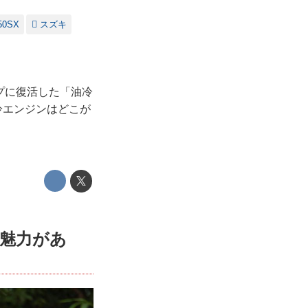
0SX
スズキ
ップに復活した「油冷
冷エンジンはどこが
魅力があ