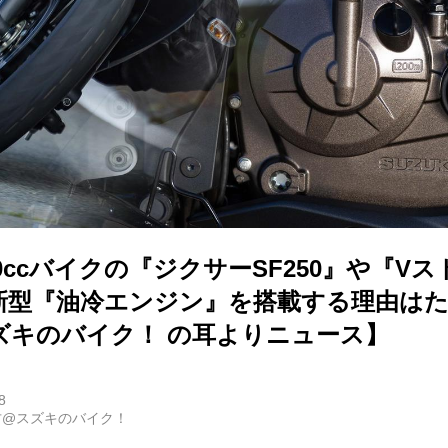
0ccバイクの『ジクサーSF250』や『V
』に新型『油冷エンジン』を搭載する理由は
ズキのバイク！ の耳よりニュース】
8
古@スズキのバイク！