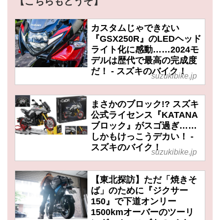
【こちらもどうぞ】
カスタムじゃできない
『GSX250R』のLEDヘッド
ライト化に感動……2024モ
デルは歴代で最高の完成度
だ！ - スズキのバイク！
suzukibike.jp
まさかのブロック!? スズキ
公式ライセンス『KATANA
ブロック』がスゴ過ぎ……
しかもけっこうデカい！ -
スズキのバイク！
suzukibike.jp
【東北探訪】ただ「焼きそ
ば」のために『ジクサー
150』で下道オンリー
1500kmオーバーのツーリ