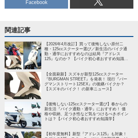
Facebook
関連記事
【2026年4月改訂】買って後悔しない原付二
種・125ccスクーター選び／新生活のバイク通
勤・通学におすすめなのは結局『アドレス
125』なのか？ 【バイク初心者おすすめ知識学
on スズキのバイク！】
【全面刷新】スズキが新型125ccスクーター
『BURGMAN STREET』を発表！ 現行『バー
グマンストリート125EX』の後継バイクか？
【スズキのバイク！ の新車ニュース】
【後悔しない125ccスクーター選び】春からの
新生活『バイク通勤・通学』におすすめ！ 価
格や収納、足つき性など気をつけるべきポイン
トは？【バイク初心者おすすめ知識学】
【初年度無料】新型『アドレス125』も対象！