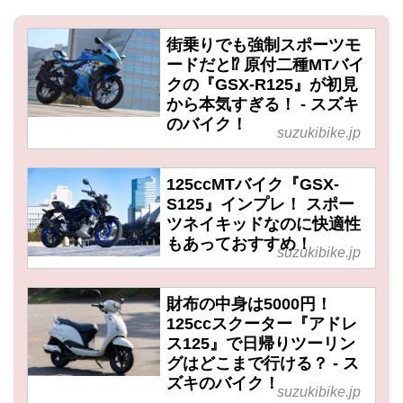
街乗りでも強制スポーツモ
ードだと⁉ 原付二種MTバイ
クの『GSX-R125』が初見
から本気すぎる！ - スズキ
のバイク！
suzukibike.jp
125ccMTバイク『GSX-
S125』インプレ！ スポー
ツネイキッドなのに快適性
もあっておすすめ！
suzukibike.jp
財布の中身は5000円！
125ccスクーター『アドレ
ス125』で日帰りツーリン
グはどこまで行ける？ - ス
ズキのバイク！
suzukibike.jp