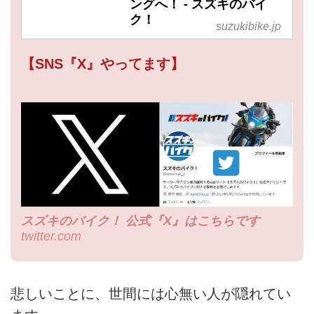
ングへ！ - スズキのバイ
ク！
suzukibike.jp
【SNS『X』やってます】
スズキのバイク！ 公式『X』はこちらです
twitter.com
悲しいことに、世間には心無い人が隠れてい