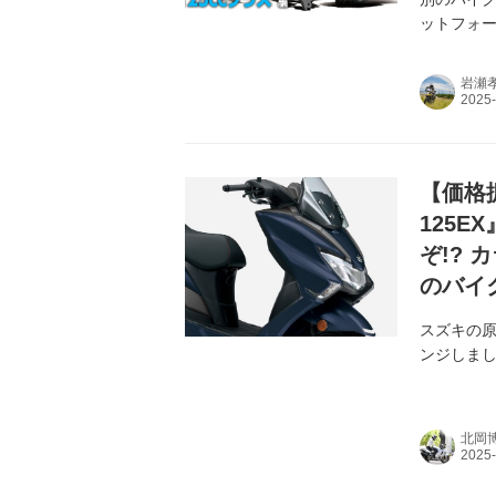
ットフォ
125ccク
岩瀬
【価格
125E
ぞ!?
のバイ
スズキの原
ンジしまし
北岡