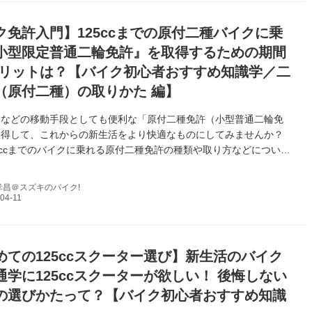
ク免許入門】125ccまでの原付二種バイクに乗
小型限定普通二輪免許』を取得するための期間
メリットは？【バイク初心者おすすめ知識学／二
（原付二種）の取りかた 編】
学などの移動手段としても便利な「原付二種免許（小型普通二輪免
取得して、これからの新生活をより快適なものにしてみませんか？
5ccまでのバイクに乗れる原付二種免許の種類や取り方などについて
す！
孝昌＠スズキのバイク!
めての125ccスクーター選び】新生活のバイク
通学に125ccスクーターが欲しい！ 後悔しない
の選びかたって？【バイク初心者おすすめ知識