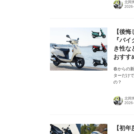
北岡
【後悔
『バイ
き性な
おすす
春からの新
ターだけで
の？
北岡
【初年