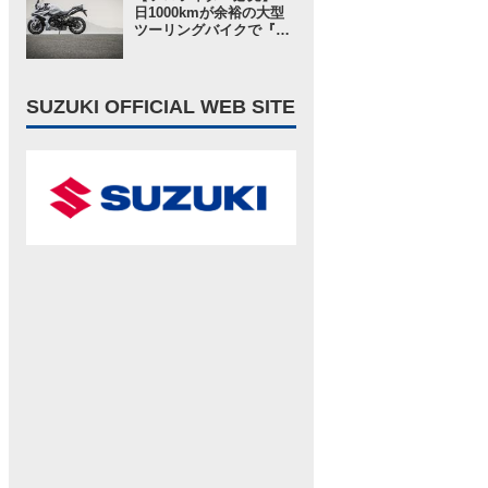
レ・レビュー① 出発編】
日1000kmが余裕の大型
ツーリングバイクで『ス
ズキさんに負けない旅』
に出てみたら“奇跡”が起
きた……【スズキ GSX-
S1000GT／ツーリングイ
SUZUKI OFFICIAL WEB SITE
ンプレ・レビュー 前編】