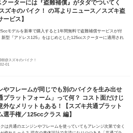
ccスクーターには『盗難補償』がタダでついてく
 【スズキのバイク！ の耳よりニュース／スズキ盗
サービス】
25ccモデルを新車で購入すると1年間無料で盗難補償サービスが付
 新型『アドレス125』をはじめとした125ccスクーターに適用され
博樹@スズキのバイク！
ンやフレームが同じでも別のバイクを生み出せ
通プラットフォーム」って何？ コスト面だけじ
意外なメリットもある！【スズキ共通プラット
選手権／125ccクラス 編】
イクは共通のエンジンやフレームを使っていてもアレンジ次第で全く
が作れちゃう？ 現在の車体設計で主流になりつつある「共通プラ