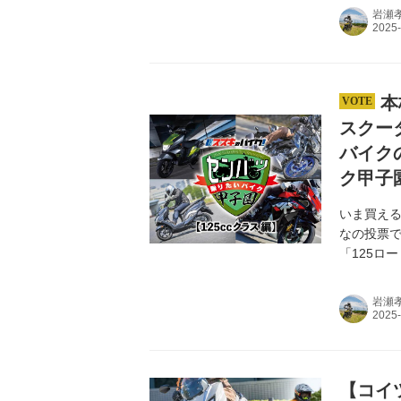
岩瀬
本
スクータ
バイク
ク甲子園
いま買える
なの投票で
「125ロ
どれだ⁉︎
岩瀬
【コイ