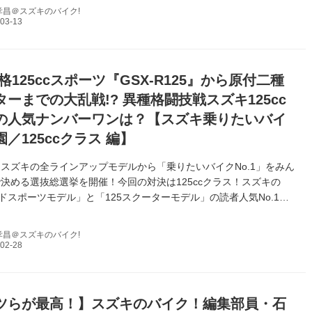
孝昌＠スズキのバイク!
格125ccスポーツ『GSX-R125』から原付二種
ーまでの大乱戦!? 異種格闘技戦スズキ125cc
の人気ナンバーワンは？【スズキ乗りたいバイ
／125ccクラス 編】
スズキの全ラインアップモデルから「乗りたいバイクNo.1」をみん
決める選抜総選挙を開催！今回の対決は125ccクラス！スズキの
ードスポーツモデル」と「125スクーターモデル」の読者人気No.1は
孝昌＠スズキのバイク!
ツらが最高！】スズキのバイク！編集部員・石