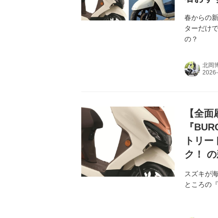
春からの新
ターだけで
の？
北岡
【全面
『BUR
トリー
ク！ 
スズキが海
ところの『