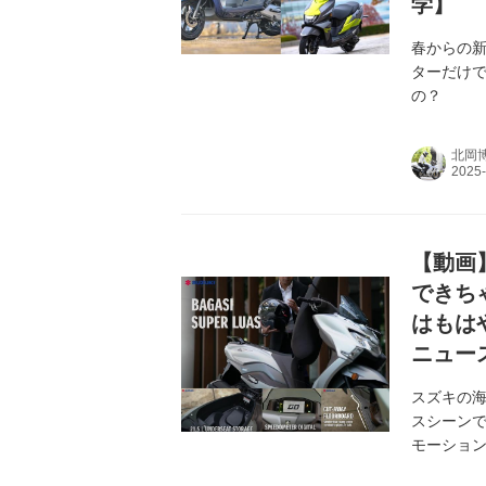
学】
春からの新
ターだけで
の？
北岡
【動画
できち
はもは
ニュー
スズキの海外版
スシーンで
モーショ