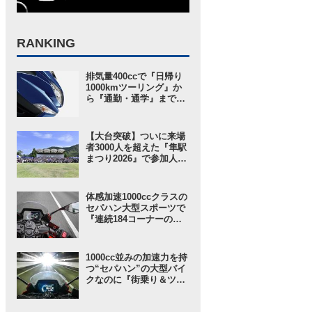
RANKING
排気量400ccで『日帰り
1000kmツーリング』か
ら『通勤・通学』まで1
台で完結するバイクの
2026モデル登場！ 仕様
変更を受けても価格はす
【大台突破】ついに来場
え置き!? 今となっては逆
者3000人を超えた『隼駅
にリーズナブルかも……
まつり2026』で参加人数
【スズキのバイク！ の新
以上に“スゴい”と思った
車ニュース】
ところ。【スズキのバイ
ク！ のイベントニュース
体感加速1000ccクラスの
／隼駅まつり2026】
セパハン大型スポーツで
『連続184コーナーの
峠』を走ってみた結果→
楽勝すぎて〇〇したくな
った。【SUZUKI GSX-
1000cc並みの加速力を持
8R 試乗インプレ・レビ
つ“セパハン”の大型バイ
ュー 中編】
クなのに『街乗り＆ツー
リング』も超快適!? 新車
価格にも驚きな『万能す