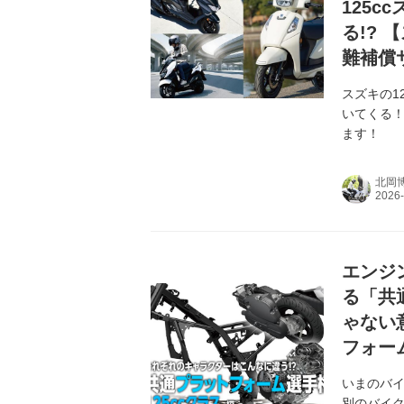
125
る!?
難補償
スズキの1
いてくる！
ます！
北岡
エンジ
る「共
ゃない
フォーム
いまのバ
別のバイク