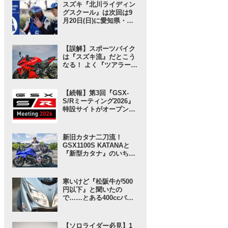
ぎる1台』はコレじゃな
スズキ『北川ライディン
いか？【SUZUKI GSX-
グスクール』は次回は9
8R／インプレ・レビュー
月20日(日)に愛知県・豊
前編】
橋で開催！ 愛車と安全に
楽しく走ろう！【スズキ
のバイク！ のイベントニ
【誤解】スポーツバイク
ュース】
は『スズキ流』だとこう
なる！ よく『ツアラーだ
よね』って言われがちだ
けど実は違う……という
お話【SUZUKI GSX-8R
【続報】第3回『GSX-
試乗インプレ・レビュー
S/Rミーティング2026』
後編】
特設サイトがオープン！
グッズ事前販売の注目ア
イテムは「ジェットスト
リーム」な……!? 【スズ
新旧カタナ二刀流！
キのバイク！ のイベント
GSX1100S KATANAと
ニュース】
『新型カタナ』のいちば
んの違いとは……？
【SUZUKI HEROES！
スズキ乗り突撃インタビ
寒いけど『松阪牛が500
ュー】
円以下』と聞いたの
で……とある400ccバイ
クで行ってみることにし
たんだが……【SUZUKI
バーグマン400 ／ インプ
【ソロライダー必見】1