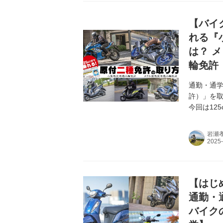
【バイ
れる『
は？ 
輪免許
通勤・通
許）」を
今回は12
解説しま
岩瀬
【はじ
通勤・
バイク