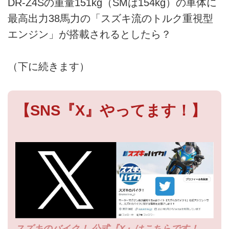
DR-Z4Sの重量151kg（SMは154kg）の車体に
最高出力38馬力の「スズキ流のトルク重視型
エンジン」が搭載されるとしたら？
（下に続きます）
【SNS『X』やってます！】
スズキのバイク！ 公式『X』はこちらです！