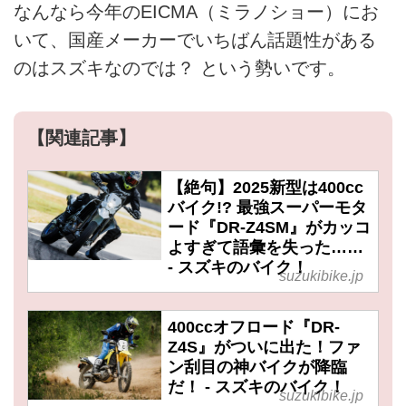
なんなら今年のEICMA（ミラノショー）にお
いて、国産メーカーでいちばん話題性がある
のはスズキなのでは？ という勢いです。
【関連記事】
【絶句】2025新型は400cc
バイク!? 最強スーパーモタ
ード『DR-Z4SM』がカッコ
よすぎて語彙を失った……
- スズキのバイク！
suzukibike.jp
400ccオフロード『DR-
Z4S』がついに出た！ファ
ン刮目の神バイクが降臨
だ！ - スズキのバイク！
suzukibike.jp