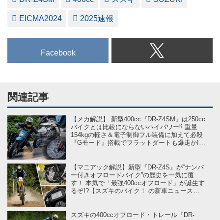
EICMA2024
2025速報
Facebook
関連記事
【メカ解説】 新型400cc『DR-Z4SM』は250cc
バイクとは比較にならないハイパワー⁉ 重量
154kgの軽さ＆電子制御フル装備に加えて必殺
『Gモード』搭載でフラットダートも爆走か!?
【スズキのバイク！の新車ニュース／DR-
Z4SM エンジン・シャーシ編】
【マニアック解説】新型『DR-Z4S』が“ナンバ
ー付きオフロードバイク”の歴史を一気に覆
す！ 本気で「最強400ccオフロード」が誕生す
るぞ!?【スズキのバイク！ の新車ニュース／
DR-Z4S エンジン・シャーシ編】
スズキの400ccオフロード・トレール『DR-