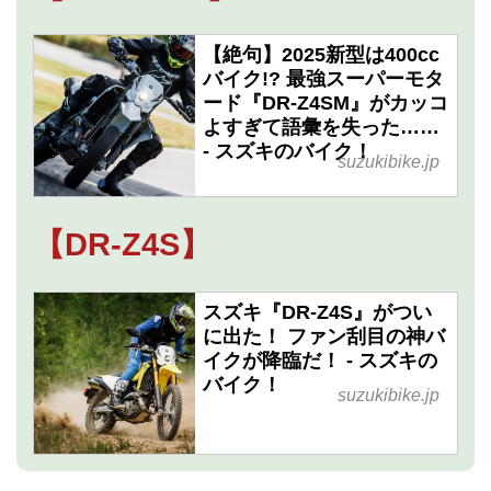
【絶句】2025新型は400cc
バイク!? 最強スーパーモタ
ード『DR-Z4SM』がカッコ
よすぎて語彙を失った……
- スズキのバイク！
suzukibike.jp
【DR-Z4S】
スズキ『DR-Z4S』がつい
に出た！ ファン刮目の神バ
イクが降臨だ！ - スズキの
バイク！
suzukibike.jp