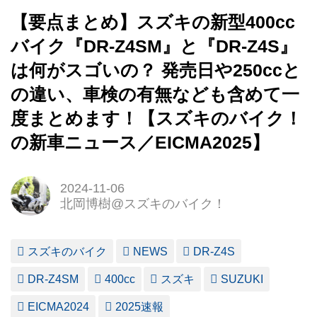
【要点まとめ】スズキの新型400cc
バイク『DR-Z4SM』と『DR-Z4S』
は何がスゴいの？ 発売日や250ccと
の違い、車検の有無なども含めて一
度まとめます！【スズキのバイク！
の新車ニュース／EICMA2025】
2024-11-06
北岡博樹@スズキのバイク！
スズキのバイク
NEWS
DR-Z4S
DR-Z4SM
400cc
スズキ
SUZUKI
EICMA2024
2025速報