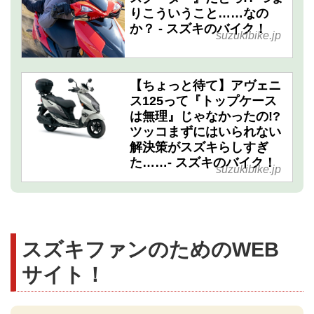
りこういうこと……なの
か？ - スズキのバイク！
suzukibike.jp
【ちょっと待て】アヴェニ
ス125って『トップケース
は無理』じゃなかったの!?
ツッコまずにはいられない
解決策がスズキらしすぎ
た……- スズキのバイク！
suzukibike.jp
スズキファンのためのWEB
サイト！