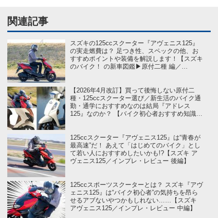
関連記事
スズキの125ccスクーター『アヴェニス125』
の実走燃費は？ 足つき性、スペックの他、お
すすめポイントや装備を解説します！【スズキ
のバイク！ の新車図鑑▶原付二種 編／
SUZUKI Avenis125（2026）】
【2026年4月改訂】買って後悔しない原付二
種・125ccスクーター選び／新生活のバイク通
勤・通学におすすめなのは結局『アドレス
125』なのか？ 【バイク初心者おすすめ知識学
on スズキのバイク！】
125ccスクーター『アヴェニス125』は“青春が
最高速”だ！ あえて「はじめてのバイク」とし
て若い人におすすめしたいかも!?【スズキ ア
ヴェニス125／インプレ・レビュー 後編】
125ccスポーツスクーターとは？ スズキ『アヴ
ェニス125』は“バイク初心者”の気持ちを昂ら
せるアブないやつかもしれない……【スズキ
アヴェニス125／インプレ・レビュー 中編】