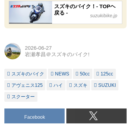
スズキのバイク！- TOPヘ
戻る -
suzukibike.jp
2026-06-27
岩瀬孝昌＠スズキのバイク!
スズキのバイク
NEWS
50cc
125cc
アヴェニス125
ハイ
スズキ
SUZUKI
スクーター
Facebook