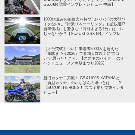
GSX-8R 試乗インプレ・レビュー 中編】
1000cc並みの加速力を持つ“セパハン”の大型バ
イクなのに『街乗り＆ツーリング』も超快適!?
新車価格にも驚きな『万能すぎる1台』はコレ
じゃないか？【SUZUKI GSX-8R／インプレ・
レビュー 前編】
【大台突破】ついに来場者3000人を超えた
『隼駅まつり2026』で参加人数以上に“スゴ
い”と思ったところ。【スズキのバイク！ のイ
ベントニュース／隼駅まつり2026】
新旧カタナ二刀流！ GSX1100S KATANAと
『新型カタナ』のいちばんの違いとは……？
【SUZUKI HEROES！ スズキ乗り突撃インタ
ビュー】