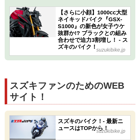
【さらに小顔】1000cc大型
ネイキッドバイク『GSX-
S1000』の新色が女子ウケ
抜群か!? ブラックとの組み
合わせで迫力3割増し！ - ス
ズキのバイク！
suzukibike.jp
スズキファンのためのWEB
サイト！
スズキのバイク！- 最新ニ
ュースはTOPから！
suzukibike.jp