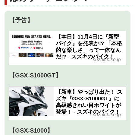
【予告】
【本日】11月4日に『新型
バイク』を発表か!? 「本格
的な楽しさ」って一体なん
だ!? - スズキのバイク！
suzukibike.jp
【GSX-S1000GT】
【新車】やっぱり出た！ ス
ズキ『GSX-S1000GT』に
高級感きれい目ホワイトが
登場！ - スズキのバイク！
suzukibike.jp
【GSX-S1000】