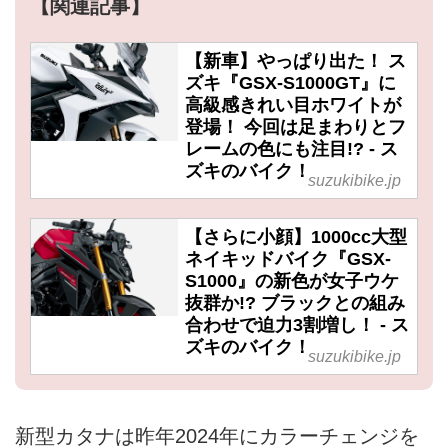
【関連記事】
【新車】やっぱり出た！ ス
ズキ『GSX-S1000GT』に
高級感きれい目ホワイトが
登場！ 今回は足まわりとフ
レームの色にも注目!? - ス
ズキのバイク！
suzukibike.jp
【さらに小顔】1000cc大型
ネイキッドバイク『GSX-
S1000』の新色が女子ウケ
抜群か!? ブラックとの組み
合わせで迫力3割増し！ - ス
ズキのバイク！
suzukibike.jp
新型カタナは昨年2024年にカラーチェンジを