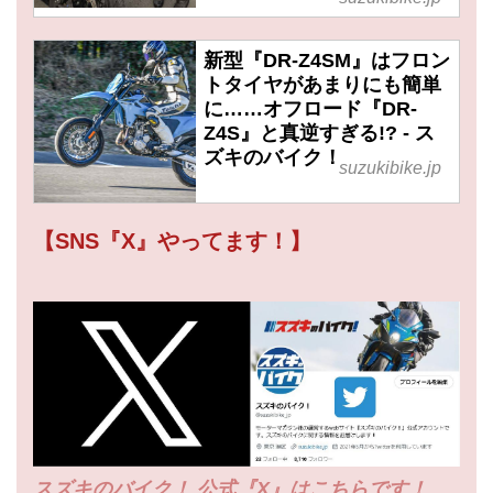
新型『DR-Z4SM』はフロン
トタイヤがあまりにも簡単
に……オフロード『DR-
Z4S』と真逆すぎる!? - ス
ズキのバイク！
suzukibike.jp
【SNS『X』やってます！】
スズキのバイク！ 公式『X』はこちらです！