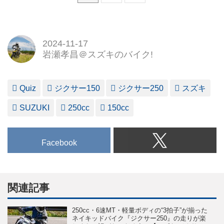
2024-11-17
岩瀬孝昌＠スズキのバイク!
Quiz
ジクサー150
ジクサー250
スズキ
SUZUKI
250cc
150cc
Facebook
関連記事
250cc・6速MT・軽量ボディの“3拍子”が揃った
ネイキッドバイク『ジクサー250』の走りが楽