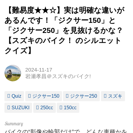
【難易度★★☆】実は明確な違いが
あるんです！「ジクサー150」と
「ジクサー250」を見抜けるかな？
【スズキのバイク！ のシルエット
クイズ】
2024-11-17
岩瀬孝昌＠スズキのバイク!
Quiz
ジクサー150
ジクサー250
スズキ
SUZUKI
250cc
150cc
バイクの“影像や輪郭だけ”で、どんな車種かを