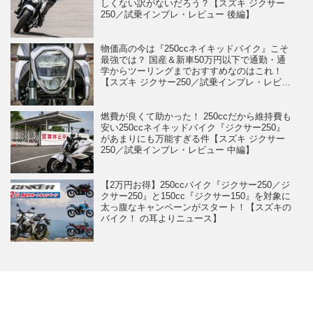
しくない訳がないだろう？【スズキ ジクサー
250／試乗インプレ・レビュー 後編】
物価高の今は『250ccネイキッドバイク』こそ
最強では？ 国産＆新車50万円以下で通勤・通
学からツーリングまでおすすめなのはこれ！
【スズキ ジクサー250／試乗インプレ・レビュ
ー 前編】
燃費が良くて助かった！ 250ccだから維持費も
安い250ccネイキッドバイク『ジクサー250』
があまりにも万能すぎる件【スズキ ジクサー
250／試乗インプレ・レビュー 中編】
【2万円お得】250ccバイク『ジクサー250／ジ
クサー250』と150cc『ジクサー150』を対象に
太っ腹なキャンペーンがスタート！【スズキの
バイク！ の耳よりニュース】