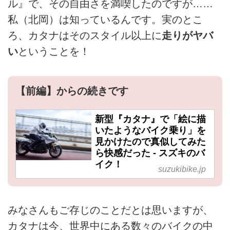
ル』で、その自由さを満喫したのですが……
私（北岡）は知っているんです。実のとこ
ろ、カタナはそのスタイル以上に
走りがヤバ
い
ということを！
【前編】からの続きです
新型『カタナ』で「絵に描
いたようなバイク乗り」を
見かけたので真似してみた
ら快感だった - スズキのバ
イク！
suzukibike.jp
みなさんもご存じのことだとは思いますが、
カタナは今、世界中にある数々のバイクの中