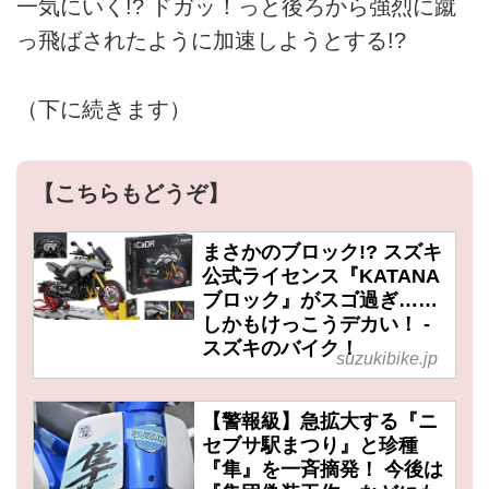
一気にいく!? ドガッ！っと後ろから強烈に蹴
っ飛ばされたように加速しようとする!?
（下に続きます）
【こちらもどうぞ】
まさかのブロック!? スズキ
公式ライセンス『KATANA
ブロック』がスゴ過ぎ……
しかもけっこうデカい！ -
スズキのバイク！
suzukibike.jp
【警報級】急拡大する『ニ
セブサ駅まつり』と珍種
『隼』を一斉摘発！ 今後は