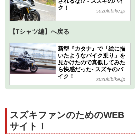
されるな!? - スズキのバイ
ク！
suzukibike.jp
【Tシャツ編】へ戻る
新型『カタナ』で「絵に描
いたようなバイク乗り」を
見かけたので真似してみた
ら快感だった- スズキのバ
イク！
suzukibike.jp
スズキファンのためのWEB
サイト！