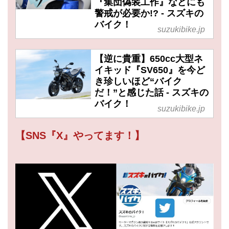
『集団偽装工作』などにも
警戒が必要か!? - スズキの
バイク！
suzukibike.jp
【逆に貴重】650cc大型ネ
イキッド『SV650』を今ど
き珍しいほど“バイク
だ！”と感じた話 - スズキの
バイク！
suzukibike.jp
【SNS『X』やってます！】