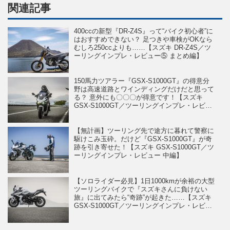
関連記事
400ccの新型『DR-Z4S』って“バイク初心者”に
はおすすめできない？ 足つきや車検がOKなら
むしろ250ccよりも……【スズキ DR-Z4S／ツ
ーリングインプレ・レビュー⑤ まとめ編】
150馬力ツアラー『GSX-S1000GT』の得意分
野は高速道路とワインディングだけだと思って
る？ 意外にも〇〇〇が得意です！【スズキ
GSX-S1000GT／ツーリングインプレ・レビュ
ー 後編】
【無計画】ツーリング先で途方に暮れて警察に
駆けこみ玉砕。だけど『GSX-S1000GT』が奇
跡を引き寄せた！【スズキ GSX-S1000GT／ツ
ーリングインプレ・レビュー 中編】
【ソロライダー必見】1日1000kmが余裕の大型
ツーリングバイクで『スズキさんに負けない
旅』に出てみたら“奇跡”が起きた……【スズキ
GSX-S1000GT／ツーリングインプレ・レビュ
ー 前編】