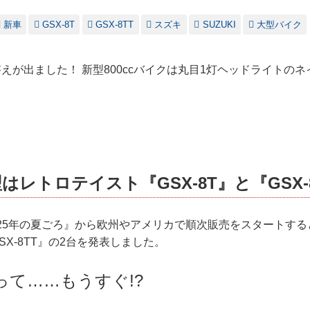
新車
GSX-8T
GSX-8TT
スズキ
SUZUKI
大型バイク
8』の答えが出ました！ 新型800ccバイクは丸目1灯ヘッドライトの
はレトロテイスト『GSX-8T』と『GSX-
025年の夏ごろ』から欧州やアメリカで順次販売をスタートす
GSX-8TT』の2台を発表しました。
夏って……もうすぐ!?