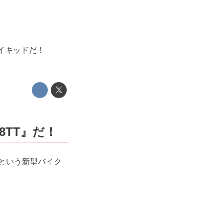
ネイキッドだ！
8TT』だ！
るという新型バイク