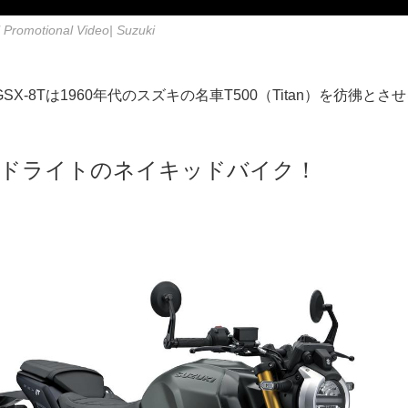
l Promotional Video| Suzuki
X-8Tは1960年代のスズキの名車T500（Titan）を彷彿と
ッドライトのネイキッドバイク！