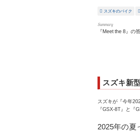
スズキのバイク
『Meet the 
スズキ新型
スズキが『今年2
『GSX-8T』と『
2025年の