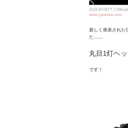
GSX-8T/8TT | Officia
www.youtube.com
新しく発表されたGS
た……
丸目1灯ヘ
です！