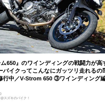
ーム650』のワインディングの戦闘力が高
ーバイクってこんなにガッツリ走れるの⁉
行中／V-Strom 650 ③ワインディング
0
古@スズキのバイク！