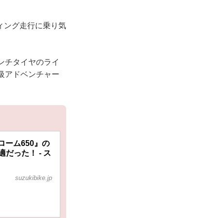
ィング走行に乗り気
ンチタイヤのライ
級アドベンチャー
ーム650』の
だった！ - ス
suzukibike.jp