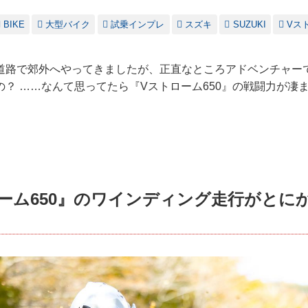
BIKE
大型バイク
試乗インプレ
スズキ
SUZUKI
Vス
道路で郊外へやってきましたが、正直なところアドベンチャー
？ ……なんて思ってたら『Vストローム650』の戦闘力が凄
ーム650』のワインディング走行がとに