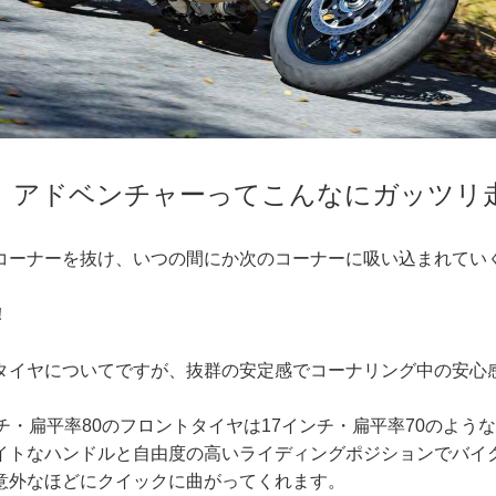
、アドベンチャーってこんなにガッツリ
コーナーを抜け、いつの間にか次のコーナーに吸い込まれてい
！
タイヤについてですが、抜群の安定感でコーナリング中の安心
チ・扁平率80のフロントタイヤは17インチ・扁平率70のよう
イトなハンドルと自由度の高いライディングポジションでバイ
意外なほどにクイックに曲がってくれます。