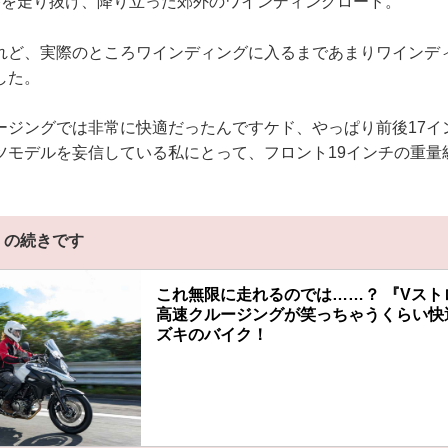
路を走り抜け、降り立った郊外のワインディングロード。
れど、実際のところワインディングに入るまであまりワインデ
した。
ージングでは非常に快適だったんですケド、やっぱり前後17イ
ツモデルを妄信している私にとって、フロント19インチの重量
】の続きです
これ無限に走れるのでは……？ 『Vストロ
高速クルージングが笑っちゃうくらい快適
ズキのバイク！