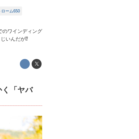
トローム650
でのワインディング
まじいんだが⁉
かく「ヤバ