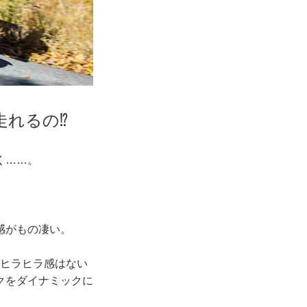
走れるの⁉
く……。
感がもの凄い。
なヒラヒラ感はない
クをダイナミックに