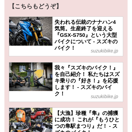
【こちらもどうぞ】
失われる伝統のナナハン4
気筒。生産終了を迎える
『GSX-S750』という大型
バイクについて - スズキの
バイク！
suzukibike.jp
我々『スズキのバイク！』
を自己紹介！ 私たちはスズ
キ乗りの『好き！』を応援
します！ - スズキのバイ
ク！
suzukibike.jp
【大漁】珍種『隼』の捕獲
に成功！ これが『もうひと
つの隼駅まつり』だ！ - ス