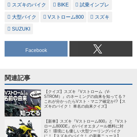
スズキのバイク
BIKE
試乗インプレ
大型バイク
Vストローム800
スズキ
SUZUKI
Facebook
関連記事
【クイズ】スズキ『Vストローム（V-
STROM）』のネーミングの由来を知ってる？
これが分かったらVスト・マニア確定か!?【ス
ズキのバイク！ 車名の由来クイズ】
【新車】スズキ『Vストローム800』と『Vスト
ローム800DE』がバイオエタノール燃料に対
応！ 環境にも優しい大型ツーリングバイク
に！【スズキのバイク！ の新車ニュース】