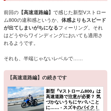
前回の
【高速道路編】
で感じた新型Vストロー
ム800の違和感というか、
体感よりもスピード
が出てしまいがちになる
フィーリング。それ
はどうやらワインディングにおいても適用さ
れるようです。
それも、半端じゃないレベルで……
【高速道路編】の続きです
新型『Vストローム800』は
高速道路で注意が必要？ 気
づかないうちにヤバいこと
に…… - スズキのバイク！
suzukibike.jp