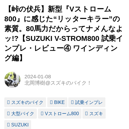
【峠の伏兵】新型『Vストローム
800』に感じた“リッターキラー”の
素質。80馬力だからってナメんなよ
ッ!?【SUZUKI V-STROM800 試乗イ
ンプレ・レビュー④ ワインディン
グ編】
2024-01-08
北岡博樹@スズキのバイク！
スズキのバイク
BIKE
試乗インプレ
大型バイク
Vストローム800
スズキ
SUZUKI