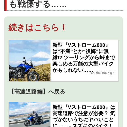
も戦慄する……
続きはこちら！
新型『Vストローム800』
は“不満”とか“後悔”に無
縁!? ツーリングから峠まで
楽しめる万能の大型バイク
かもしれない……
suzukibike.jp
【高速道路編】へ戻る
新型『Vストローム800』は
高速道路で注意が必要？ 気
づかないうちにヤバいこと
に…… - スズキのバイク！