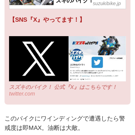
ズキのバイク！
suzukibike.jp
【SNS『X』やってます！】
スズキのバイク！ 公式『X』はこちらです！
twitter.com
このバイクにワインディングで遭遇したら警
戒度は即MAX。油断は大敵。