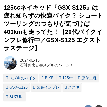
125ccネイキッド『GSX-S125』は
疲れ知らずの快適バイク？ ショート
ツーリングのつもりが気づけば
400kmも走ってた！【20代バイクイ
ンプレ修行中／GSX-S125 エクスト
ラステージ】
2024-01-15
石神邦比古@スズキのバイク！
スズキのバイク
BIKE
125cc
原付二種
GSX-S125
試乗インプレ
スズキ
SUZUKI