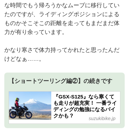
な時間でもう帰ろうかなムーブに移行してい
たのですが、ライディングポジションによる
ものかそこそこの距離を走ってもまだまだ体
力が有り余っています。
かなり寒さで体力持ってかれたと思ったんだ
けどなぁ……。
【ショートツーリング編②】の続きです
『GSX-S125』なら寒くて
も走りが超充実！ 一番ライ
ディングの勉強になるバイ
クかも？
suzukibike.jp