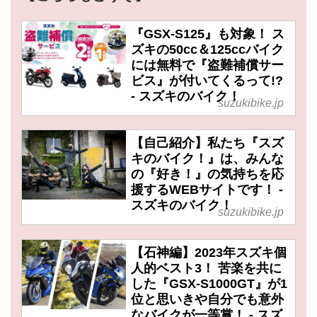
『GSX-S125』も対象！ ス
ズキの50cc＆125ccバイク
には無料で『盗難補償サー
ビス』が付いてくるって!?
- スズキのバイク！
suzukibike.jp
【自己紹介】私たち『スズ
キのバイク！』は、みんな
の『好き！』の気持ちを応
援するWEBサイトです！ -
スズキのバイク！
suzukibike.jp
【石神編】2023年スズキ個
人的ベスト3！ 苦楽を共に
した『GSX-S1000GT』が1
位と思いきや自分でも意外
なバイクが一等賞！ - スズ