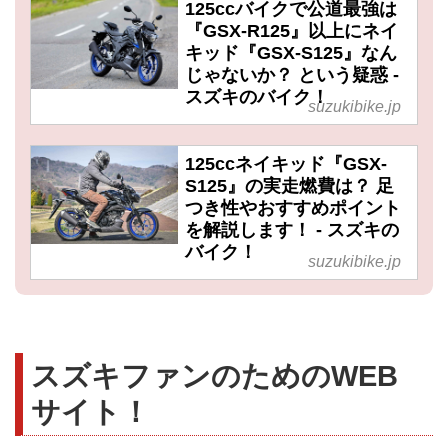
125ccバイクで公道最強は
『GSX-R125』以上にネイ
キッド『GSX-S125』なん
じゃないか？ という疑惑 -
スズキのバイク！
suzukibike.jp
125ccネイキッド『GSX-
S125』の実走燃費は？ 足
つき性やおすすめポイント
を解説します！ - スズキの
バイク！
suzukibike.jp
スズキファンのためのWEB
サイト！