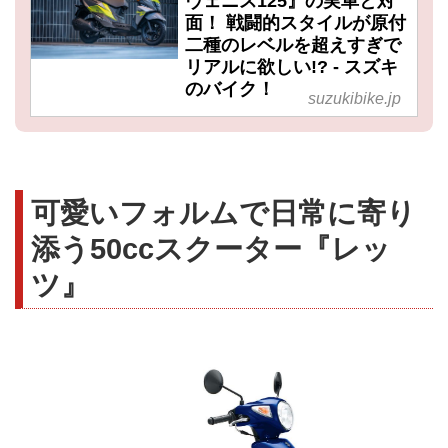
ヴェニス125』の実車と対
面！ 戦闘的スタイルが原付
二種のレベルを超えすぎで
リアルに欲しい!? - スズキ
のバイク！
suzukibike.jp
可愛いフォルムで日常に寄り
添う50ccスクーター『レッ
ツ』