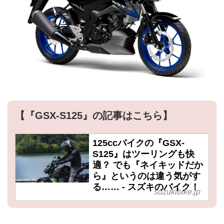
【『GSX-S125』の記事はこちら】
125ccバイクの『GSX-
S125』はツーリングも快
適？ でも『ネイキッドだか
ら』というのは違う気がす
る…… - スズキのバイク！
suzukibike.jp