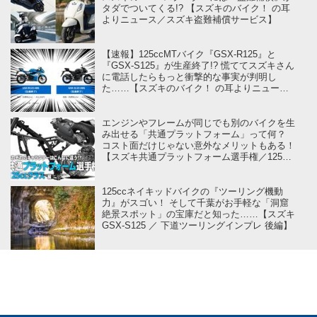
タダでついてくる!? 【スズキのバイク！ の耳
よりニュース／スズキ盗難補償サービス】
【速報】125ccMTバイク『GSX-R125』と
『GSX-S125』が生産終了!? 慌ててスズキさん
に電話したらもっと衝撃的な事実が判明し
た……【スズキのバイク！ の耳よりニュー
ス】
エンジンやフレームが同じでも別のバイクを生
み出せる「共通プラットフォーム」って何？
コスト面だけじゃない意外なメリットもある！
【スズキ共通プラットフォーム選手権／125cc
クラス 編】
125ccネイキッドバイクの『ツーリング機動
力』がスゴい！ そして千葉がお手軽な「洞窟
絶景スポット」の宝庫だと知った……【スズキ
GSX-S125 ／ 下道ツーリングインプレ 後編】