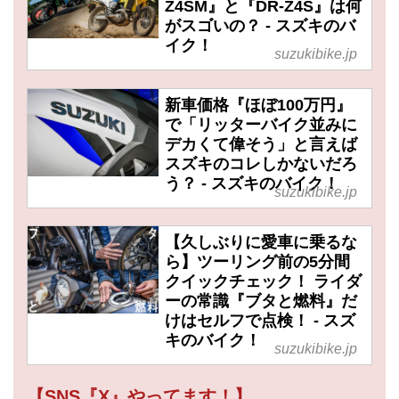
Z4SM』と『DR-Z4S』は何
がスゴいの？ - スズキのバ
イク！
suzukibike.jp
新車価格『ほぼ100万円』
で「リッターバイク並みに
デカくて偉そう」と言えば
スズキのコレしかないだろ
う？ - スズキのバイク！
suzukibike.jp
【久しぶりに愛車に乗るな
ら】ツーリング前の5分間
クイックチェック！ ライダ
ーの常識『ブタと燃料』だ
けはセルフで点検！ - スズ
キのバイク！
suzukibike.jp
【SNS『X』やってます！】