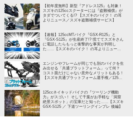
【初年度無料】新型『アドレス125』も対象！
スズキの125ccスクーターには『盗難補償』が
タダでついてくる!? 【スズキのバイク！ の耳
よりニュース／スズキ盗難補償サービス】
【速報】125ccMTバイク『GSX-R125』と
『GSX-S125』が生産終了!? 慌ててスズキさん
に電話したらもっと衝撃的な事実が判明し
た……【スズキのバイク！ の耳よりニュー
ス】
エンジンやフレームが同じでも別のバイクを生
み出せる「共通プラットフォーム」って何？
コスト面だけじゃない意外なメリットもある！
【スズキ共通プラットフォーム選手権／125cc
クラス 編】
125ccネイキッドバイクの『ツーリング機動
力』がスゴい！ そして千葉がお手軽な「洞窟
絶景スポット」の宝庫だと知った……【スズキ
GSX-S125 ／ 下道ツーリングインプレ 後編】