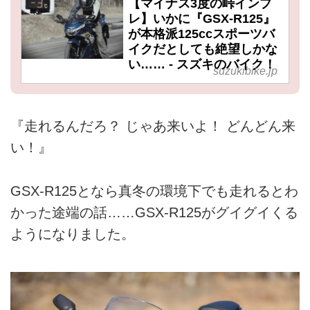
【マイナス3度の峠インプ
レ】いかに『GSX-R125』
が本格派125ccスポーツバ
イクだとしても絶望しかな
い…… - スズキのバイク！
suzukibike.jp
『走れるんだろ？ じゃあ来いよ！ どんどん来
い！』
GSX-R125となら真冬の環境下でも走れるとわ
かった途端の話……GSX-R125がグイグイくる
ようになりました。