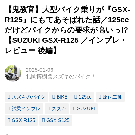
【鬼教官】大型バイク乗りが『GSX-
R125』にもてあそばれた話／125cc
だけどバイクからの要求が高いっ!?
【SUZUKI GSX-R125 ／インプレ・
レビュー 後編】
2025-01-06
北岡博樹@スズキのバイク！
スズキのバイク
BIKE
125cc
原付二種
試乗インプレ
スズキ
SUZUKI
GSX-R125
GSX-S125