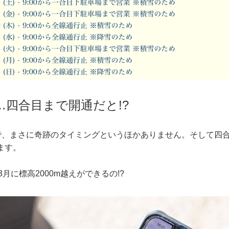
…四合目まで開通だと!?
日で、まさに奇跡のタイミングというほかありません。そして四合
します。
月に標高2000m越えができるの!?