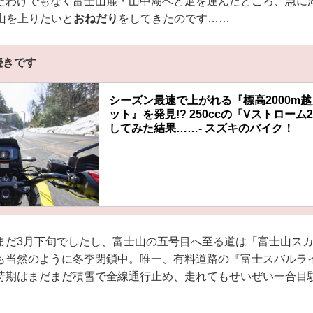
たわけでもなく富士山麓・山中湖へと足を運んだところ、急に
士山を上りたいと
おねだり
をしてきたのです……
続きです
シーズン最速で上がれる『標高2000m
ット』を発見!? 250ccの「Vストローム
してみた結果……- スズキのバイク！
まだ3月下旬でしたし、富士山の五号目へ至る道は「富士山ス
も当然のように冬季閉鎖中。唯一、有料道路の『富士スバルラ
時期はまだまだ積雪で全線通行止め、走れてもせいぜい一合目