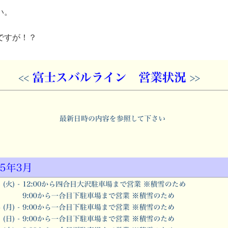
い。
ですが！？