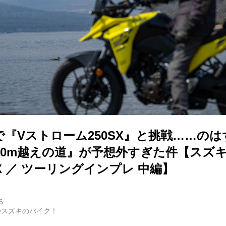
『Vストローム250SX』と挑戦……のは
00m越えの道』が予想外すぎた件【スズキ 
0SX ／ ツーリングインプレ 中編】
6
@スズキのバイク！