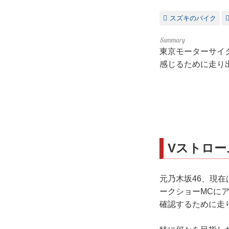
スズキのバイク
東京モーターサイク
感じるために走り
Vストロー
元乃木坂46、現
ークショーMCにア
確認するために走