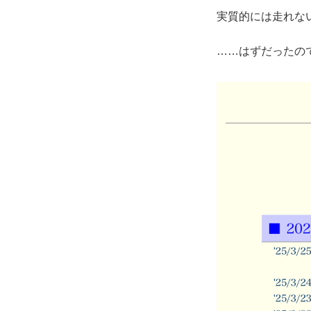
実質的には走れな
……はずだったの