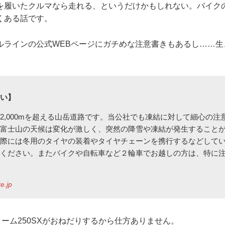
を履いたクルマなら走れる、というだけかもしれない。バイク
くある話です。
ルラインの公式WEBページにガチめな注意書きもあるし……生
さい】
2,000mを超える山岳道路です。当公社でも凍結に対して細心の注
、富士山の天候は変化が激しく、突然の降雪や凍結が発生すること
の際には冬用のタイヤの装着やタイヤチェーンを携行するなどして
てください。またバイクや自転車など２輪車でお越しの方は、特に
te.jp
ーム250SXがおねだりするから仕方ありません。