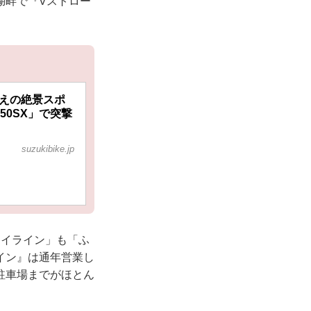
湖畔で『Vストロー
越えの絶景スポ
250SX」で突撃
suzukibike.jp
カイライン」も「ふ
イン』は通年営業し
駐車場までがほとん