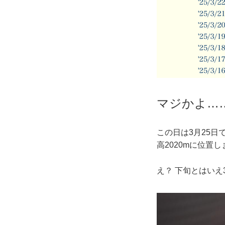
マジかよ…
この日は3月25
高2020mに位置
え？ 下旬とはいえ3