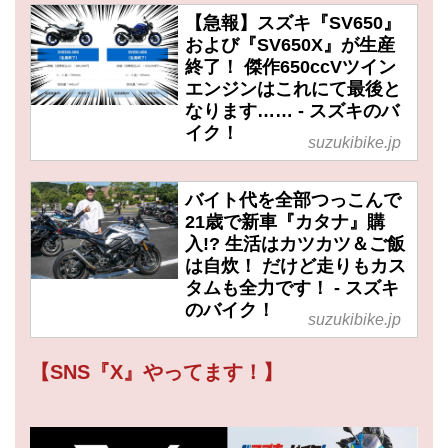
【急報】スズキ『SV650』
および『SV650X』が生産
終了！ 傑作650ccVツイン
エンジンはこれにて最後と
なります…… - スズキのバ
イク！
suzukibike.jp
バイト代を全部つっこんで
21歳で新車『カタナ』購
入!? 生活はカツカツ＆ご飯
は自炊！ だけど走りもカス
タムも全力です！ - スズキ
のバイク！
suzukibike.jp
【SNS『X』やってます！】