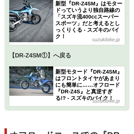
新型『DR-Z4SM』はモター
ドっていうより独自路線の
「スズキ流400ccスーパー
スポーツ」だと考えるとし
っくりくる - スズキのバイ
ク！
suzukibike.jp
【DR-Z4SM①】へ戻る
新型モタード『DR-Z4SM』
はフロントタイヤがあまり
にも簡単に……オフロード
『DR-Z4S』と真逆すぎ
る!? - スズキのバイク！
suzukibike.jp