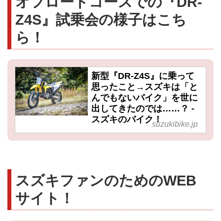
オフロードコースでの『DR-
Z4S』試乗会の様子はこち
ら！
新型『DR-Z4S』に乗って
思ったこと→スズキは「と
んでもないバイク」を世に
出してきたのでは……？ -
スズキのバイク！
suzukibike.jp
スズキファンのためのWEB
サイト！