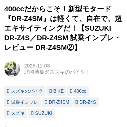
400ccだからこそ！新型モタード
『DR-Z4SM』は軽くて、自在で、超
エキサイティングだ！【SUZUKI
DR-Z4S／DR-Z4SM 試乗インプレ・
レビュー DR-Z4SM②】
2025-11-03
北岡博樹@スズキのバイク！
スズキのバイク
BIKE
400cc
試乗インプレ
DR-Z4SM
DR-Z4S
スズキ
SUZUKI