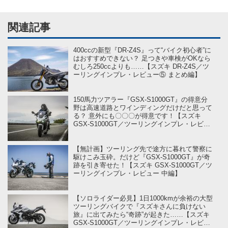
関連記事
400ccの新型『DR-Z4S』って“バイク初心者”に
はおすすめできない？ 足つきや車検がOKなら
むしろ250ccよりも……【スズキ DR-Z4S／ツ
ーリングインプレ・レビュー⑤ まとめ編】
150馬力ツアラー『GSX-S1000GT』の得意分
野は高速道路とワインディングだけだと思って
る？ 意外にも〇〇〇が得意です！【スズキ
GSX-S1000GT／ツーリングインプレ・レビュ
ー 後編】
【無計画】ツーリング先で途方に暮れて警察に
駆けこみ玉砕。だけど『GSX-S1000GT』が奇
跡を引き寄せた！【スズキ GSX-S1000GT／ツ
ーリングインプレ・レビュー 中編】
【ソロライダー必見】1日1000kmが余裕の大型
ツーリングバイクで『スズキさんに負けない
旅』に出てみたら“奇跡”が起きた……【スズキ
GSX-S1000GT／ツーリングインプレ・レビュ