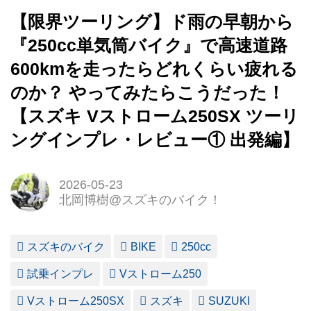
【限界ツーリング】ド雨の早朝から
『250cc単気筒バイク』で高速道路
600kmを走ったらどれくらい疲れる
のか？ やってみたらこうだった！
【スズキ Vストローム250SX ツーリ
ングインプレ・レビュー① 出発編】
2026-05-23
北岡博樹@スズキのバイク！
スズキのバイク
BIKE
250cc
試乗インプレ
Vストローム250
Vストローム250SX
スズキ
SUZUKI