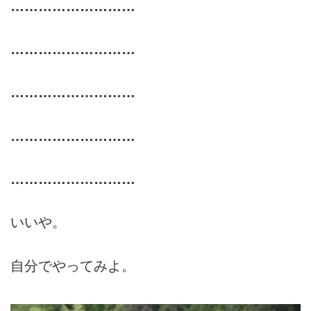
………………………
………………………
………………………
………………………
………………………
いいや。
自分でやってみよ。