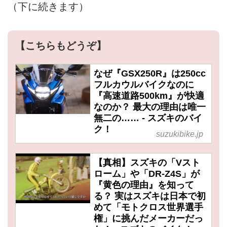
（下に続きます）
【こちらもどうぞ】
なぜ『GSX250R』は250cc
フルカウルバイクなのに
『高速道路500km』が快適
なのか？ 最大の理由は唯一
無二の…… - スズキのバイ
ク！
suzukibike.jp
【真相】スズキの「Vスト
ローム」や「DR-Z4S」が
『黄色の理由』を知って
る？ 実はスズキは日本で初
めて「モトクロス世界選手
権」に挑んだメーカーだっ