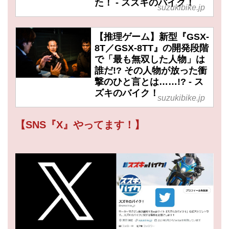
た！ - スズキのバイク！
suzukibike.jp
【推理ゲーム】新型『GSX-
8T／GSX-8TT』の開発段階
で「最も無双した人物」は
誰だ!? その人物が放った衝
撃のひと言とは……!? - ス
ズキのバイク！
suzukibike.jp
【SNS『X』やってます！】