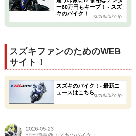
違う印象に!? 価格はアンダ
ー60万円もキープ！ - スズ
キのバイク！
suzukibike.jp
スズキファンのためのWEB
サイト！
スズキのバイク！- 最新ニ
ュースはこちら
suzukibike.jp
2026-05-23
北岡博樹@スズキのバイク！