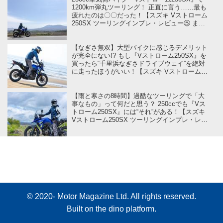
1200km弾丸ツーリング！ 正直に言う……最も
疲れたのは〇〇だった！【スズキ Vストローム
250SX ツーリングインプレ・レビュー⑤ まと
め編】
【なぎさ無双】大型バイクに感じるデメリット
が完全にない!? もし『Vストローム250SX』を
買ったら“千里浜なぎさドライブウェイ”を絶対
に走ったほうがいい！【スズキ Vストローム
250SX ツーリングインプレ・レビュー④ 達成
編】
【雨と寒さの8時間】過酷なツーリングで「大
事なもの」って何だと思う？ 250ccでも『Vス
トローム250SX』には“それ”がある！【スズキ
Vストローム250SX ツーリングインプレ・レビ
ュー③ 突破編】
© 2020- Motor Magazine Ltd. All rights reserved.
Built on
the dino platform
.