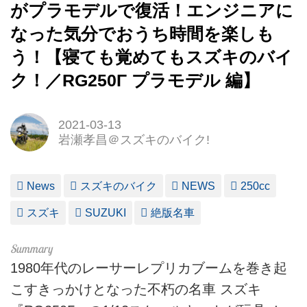
がプラモデルで復活！エンジニアに
なった気分でおうち時間を楽しも
う！【寝ても覚めてもスズキのバイ
ク！／RG250Γ プラモデル 編】
2021-03-13
岩瀬孝昌＠スズキのバイク!
News
スズキのバイク
NEWS
250cc
スズキ
SUZUKI
絶版名車
1980年代のレーサーレプリカブームを巻き起
こすきっかけとなった不朽の名車 スズキ