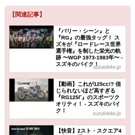
【関連記事】
『バリー・シーン』と
『RG』の最強タッグ！ ス
ズキが『ロードレース世界
選手権』を制した栄光の軌
跡 〜WGP 1973-1983年〜 -
スズキのバイク！
suzukibike.jp
【動画】これが125cc!? 信
じられないほど高すぎる
『RG125Γ』のスポーツク
オリティ！ - スズキのバイ
ク！
suzukibike.jp
【快音】2スト・スクエア4