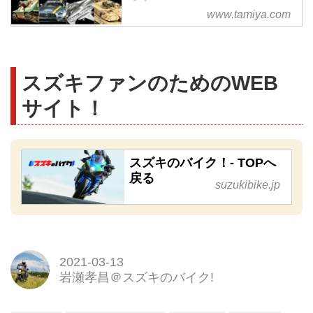
www.tamiya.com
タミヤの公式サイトです。スケー
ルモデル、ミニ四駆、RCカー、
プラモデル、塗料、工具など、
5,000点以上のホビーアイテムと
スズキファンのためのWEB
関連イベントをご紹介します。
サイト！
スズキのバイク！- TOPへ
戻る
suzukibike.jp
2021-03-13
岩瀬孝昌＠スズキのバイク!