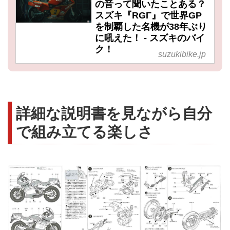
の音って聞いたことある？
スズキ『RGΓ』で世界GP
を制覇した名機が38年ぶり
に吼えた！ - スズキのバイ
ク！
suzukibike.jp
詳細な説明書を見ながら自分
で組み立てる楽しさ