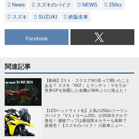
News
スズキのバイク
NEWS
250cc
スズキ
SUZUKI
絶版名車
Facebook
関連記事
【動画】2スト・スクエア4の音って聞いたこと
ある？ スズキ『RGΓ』とランディ・マモラが
世界GPを制覇した名機が38年ぶりに吼えた！
【LEDヘッドライト化】人気の250ccツーリン
グバイク『Vストローム250』が2026モデルで
進化！ 価格アップは最低限＆カラーも刷新で
新発売！【スズキのバイク！ の新車ニュース
／Vストローム250（2026）】