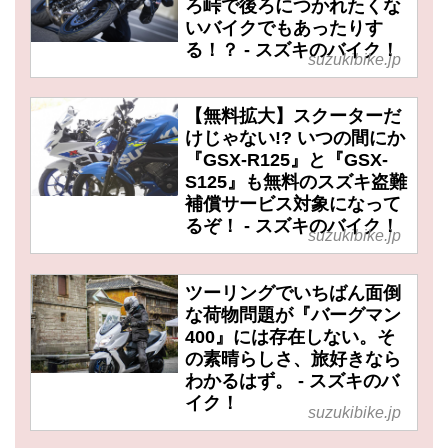
ろ峠で後ろにつかれたくな
いバイクでもあったりす
る！？ - スズキのバイク！
suzukibike.jp
【無料拡大】スクーターだ
けじゃない!? いつの間にか
『GSX-R125』と『GSX-
S125』も無料のスズキ盗難
補償サービス対象になって
るぞ！ - スズキのバイク！
suzukibike.jp
ツーリングでいちばん面倒
な荷物問題が『バーグマン
400』には存在しない。そ
の素晴らしさ、旅好きなら
わかるはず。 - スズキのバ
イク！
suzukibike.jp