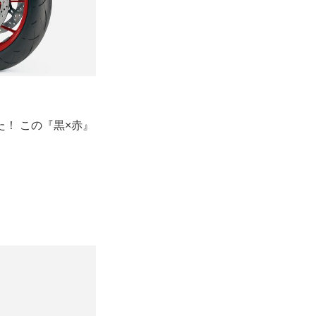
！ この『黒×赤』