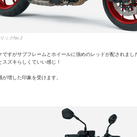
ックNo.2
クですがサブフレームとホイールに強めのレッドが配されました
とスズキらしくていい感じ！
感が増した印象を受けます。