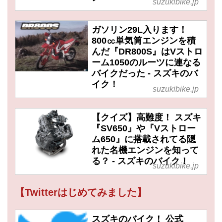
suzukibike.jp
ガソリン29L入ります！
800㏄単気筒エンジンを積
んだ『DR800S』はVストロ
ーム1050のルーツに連なる
バイクだった - スズキのバ
イク！
suzukibike.jp
【クイズ】高難度！ スズキ
『SV650』や『Vストロー
ム650』に搭載されてる隠
れた名機エンジンを知って
る？ - スズキのバイク！
suzukibike.jp
【Twitterはじめてみました】
スズキのバイク！ 公式