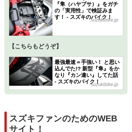
『隼（ハヤブサ）』をガチ
の「実用性」で検証みま
す！ - スズキのバイク！
suzukibike.jp
【こちらもどうぞ】
最強最速＝手強い！ と思い
込んでた!? 新型『隼』をか
なり『カン違い』してた話
- スズキのバイク！
suzukibike.jp
スズキファンのためのWEB
サイト！