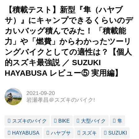
【積載テスト】新型『隼（ハヤブ
サ）』にキャンプできるくらいのデ
カいバッグ積んでみた！ 「積載能
力」や「燃費」からわかったツーリ
ングバイクとしての適性は？【個人
的スズキ最強説 ／ SUZUKI
HAYABUSA レビュー⑤ 実用編】
2021-09-20
岩瀬孝昌＠スズキのバイク!
スズキのバイク
BIKE
大型バイク
隼
HAYABUSA
ハヤブサ
スズキ
SUZUKI