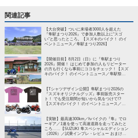
関連記事
【大台突破】ついに来場者3000人を超えた
『隼駅まつり2026』で参加人数以上に“スゴ
い”と思ったところ。【スズキのバイク！ のイ
ベントニュース／隼駅まつり2026】
【開催目前】8月2日（日）に『隼駅まつり
2026』開催！ はじめて参加の人もリピーター
の方も行くなら事前にココをチェック！【スズ
キのバイク！ のイベントニュース／隼駅祭り
2026 】
【Tシャツデザイン公開】隼駅まつり2026の
『スズキオリジナルグッズ』事前販売スター
ト！ でも受注期間が短いから気をつけて!?
【スズキのバイク！ のイベントニュース／第
16回隼駅祭り】
【実験】最高速300km／hバイクの『隼』でロ
ーギア／1速を使って高速道路を走ってみたと
ころ……【SUZUKI 隼スペシャルエディション
（2026）／試乗インプレ・レビュー おまけ