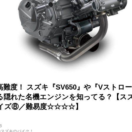
難度！ スズキ『SV650』や『Vストロー
る隠れた名機エンジンを知ってる？【スズ
イズ⑧／難易度☆☆☆☆】
3
@スズキのバイク！