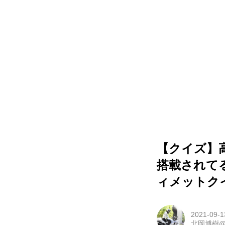
【クイズ】高
搭載されて
ィメットク
2021-09-1
北岡博樹