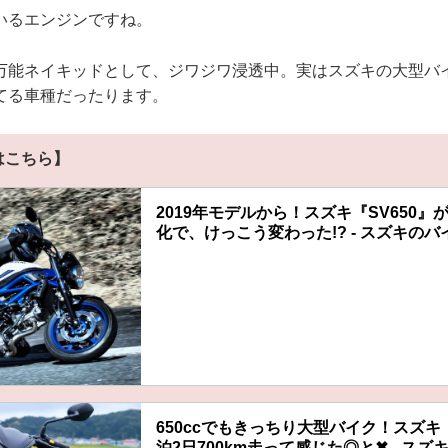
いるエンジンですね。
万能ネイキッドとして、ジワジワ浸透中。実はスズキの大型バ
てる車種だったります。
事はこちら】
2019年モデルから！スズキ『SV650』
化で、けっこう変わった!? - スズキのバ
650ccでもきっちり大型バイク！スズキ『
泊2日700km走って感じた◎と✖ - ス