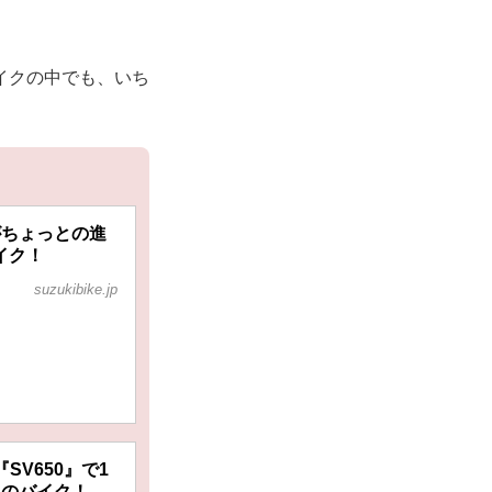
イクの中でも、いち
がちょっとの進
イク！
suzukibike.jp
SV650』で1
ズキのバイク！