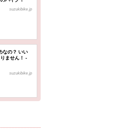
suzukibike.jp
めなの？ いい
りません！ -
suzukibike.jp