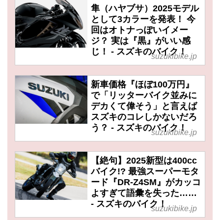
隼（ハヤブサ）2025モデル
として3カラーを発表！ 今
回はオトナっぽいイメー
ジ？ 実は『黒』がいい感
じ！ - スズキのバイク！
suzukibike.jp
新車価格『ほぼ100万円』
で「リッターバイク並みに
デカくて偉そう」と言えば
スズキのコレしかないだろ
う？ - スズキのバイク！
suzukibike.jp
【絶句】2025新型は400cc
バイク!? 最強スーパーモタ
ード『DR-Z4SM』がカッコ
よすぎて語彙を失った……
- スズキのバイク！
suzukibike.jp