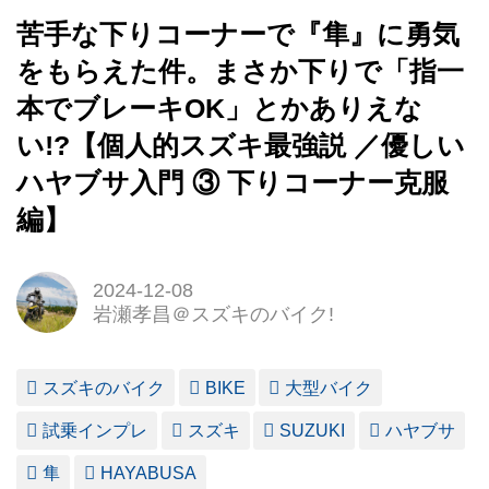
苦手な下りコーナーで『隼』に勇気
をもらえた件。まさか下りで「指一
本でブレーキOK」とかありえな
い!?【個人的スズキ最強説 ／優しい
ハヤブサ入門 ③ 下りコーナー克服
編】
2024-12-08
岩瀬孝昌＠スズキのバイク!
スズキのバイク
BIKE
大型バイク
試乗インプレ
スズキ
SUZUKI
ハヤブサ
隼
HAYABUSA