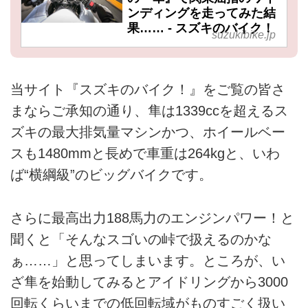
ンディングを走ってみた結
果…… - スズキのバイク！
suzukibike.jp
当サイト『スズキのバイク！』をご覧の皆さ
まならご承知の通り、隼は1339ccを超えるス
ズキの最大排気量マシンかつ、ホイールベー
スも1480mmと長めで車重は264kgと、いわ
ば“横綱級”のビッグバイクです。
さらに最高出力188馬力のエンジンパワー！と
聞くと「そんなスゴいの峠で扱えるのかな
ぁ……」と思ってしまいます。ところが、い
ざ隼を始動してみるとアイドリングから3000
回転くらいまでの低回転域がものすごく扱い