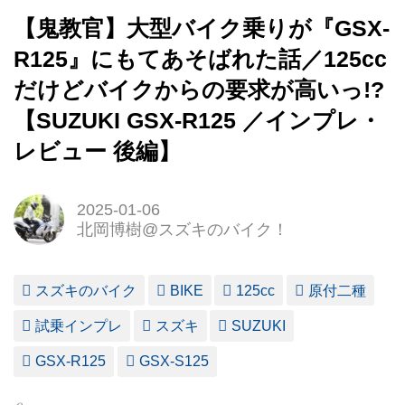
【鬼教官】大型バイク乗りが『GSX-
R125』にもてあそばれた話／125cc
だけどバイクからの要求が高いっ!?
【SUZUKI GSX-R125 ／インプレ・
レビュー 後編】
2025-01-06
北岡博樹@スズキのバイク！
スズキのバイク
BIKE
125cc
原付二種
試乗インプレ
スズキ
SUZUKI
GSX-R125
GSX-S125