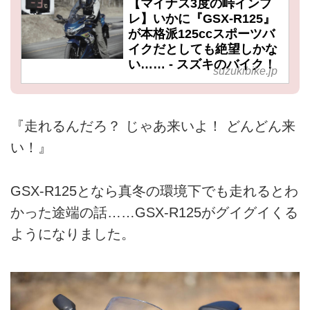
【マイナス3度の峠インプ
レ】いかに『GSX-R125』
が本格派125ccスポーツバ
イクだとしても絶望しかな
い…… - スズキのバイク！
suzukibike.jp
『走れるんだろ？ じゃあ来いよ！ どんどん来
い！』
GSX-R125となら真冬の環境下でも走れるとわ
かった途端の話……GSX-R125がグイグイくる
ようになりました。