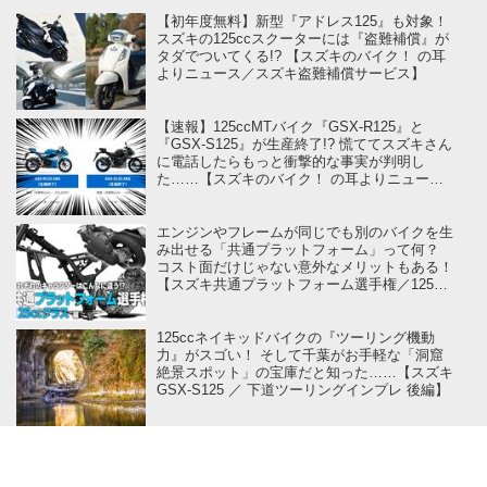
【初年度無料】新型『アドレス125』も対象！
スズキの125ccスクーターには『盗難補償』が
タダでついてくる!? 【スズキのバイク！ の耳
よりニュース／スズキ盗難補償サービス】
【速報】125ccMTバイク『GSX-R125』と
『GSX-S125』が生産終了!? 慌ててスズキさん
に電話したらもっと衝撃的な事実が判明し
た……【スズキのバイク！ の耳よりニュー
ス】
エンジンやフレームが同じでも別のバイクを生
み出せる「共通プラットフォーム」って何？
コスト面だけじゃない意外なメリットもある！
【スズキ共通プラットフォーム選手権／125cc
クラス 編】
125ccネイキッドバイクの『ツーリング機動
力』がスゴい！ そして千葉がお手軽な「洞窟
絶景スポット」の宝庫だと知った……【スズキ
GSX-S125 ／ 下道ツーリングインプレ 後編】