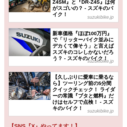
Z4SM』と『DR-Z4S』は何
がスゴいの？ - スズキのバ
イク！
suzukibike.jp
新車価格『ほぼ100万円』
で「リッターバイク並みに
デカくて偉そう」と言えば
スズキのコレしかないだろ
う？ - スズキのバイク！
suzukibike.jp
【久しぶりに愛車に乗るな
ら】ツーリング前の5分間
クイックチェック！ ライダ
ーの常識『ブタと燃料』だ
けはセルフで点検！ - スズ
キのバイク！
suzukibike.jp
【SNS『X』やってます！】