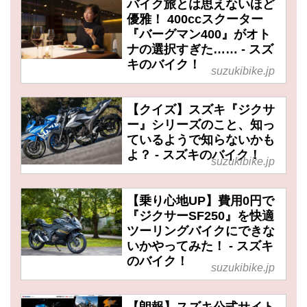
バイク旅とは思えないほど
優雅！ 400ccスクーター
『バーグマン400』がオト
ナの選択すぎた…… - スズ
キのバイク！
suzukibike.jp
【クイズ】スズキ『ジクサ
ー』シリーズのこと、知っ
ているようで知らないかも
よ？ - スズキのバイク！
suzukibike.jp
【乗り心地UP】費用0円で
『ジクサーSF250』を快適
ツーリングバイクにできな
いかやってみた！ - スズキ
のバイク！
suzukibike.jp
【朗報】スズキ公式サイト