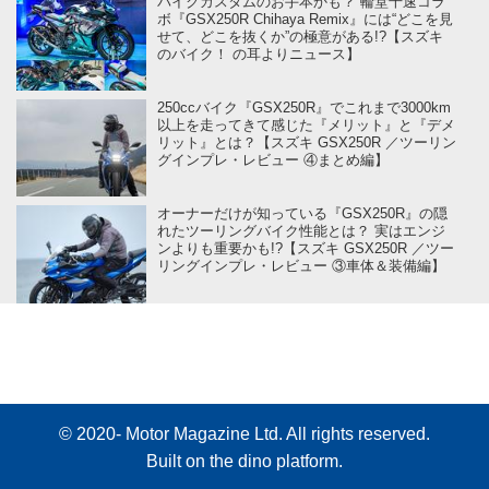
バイクカスタムのお手本かも？ 輪堂千速コラ
ボ『GSX250R Chihaya Remix』には“どこを見
せて、どこを抜くか”の極意がある!?【スズキ
のバイク！ の耳よりニュース】
250ccバイク『GSX250R』でこれまで3000km
以上を走ってきて感じた『メリット』と『デメ
リット』とは？【スズキ GSX250R ／ツーリン
グインプレ・レビュー ④まとめ編】
オーナーだけが知っている『GSX250R』の隠
れたツーリングバイク性能とは？ 実はエンジ
ンよりも重要かも!?【スズキ GSX250R ／ツー
リングインプレ・レビュー ③車体＆装備編】
© 2020- Motor Magazine Ltd. All rights reserved.
Built on
the dino platform
.