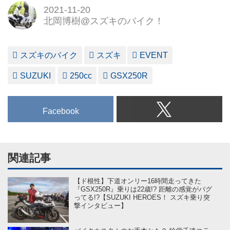
2021-11-20
北岡博樹@スズキのバイク！
スズキのバイク
スズキ
EVENT
SUZUKI
250cc
GSX250R
Facebook
関連記事
【ド根性】下道オンリー16時間走ってきた
『GSX250R』乗りは22歳!? 距離の感覚がバグ
ってる!?【SUZUKI HEROES！ スズキ乗り突
撃インタビュー】