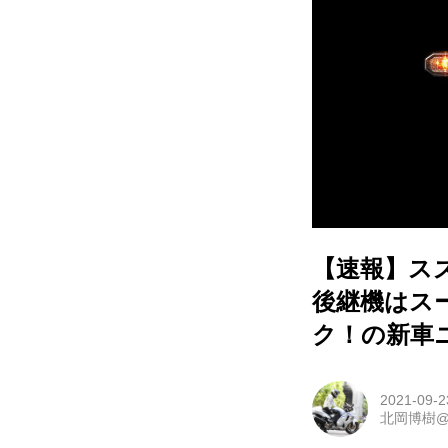
【速報】スズキ
後継機はス
ク！の新車ニュ
2021-09-2
北岡博樹