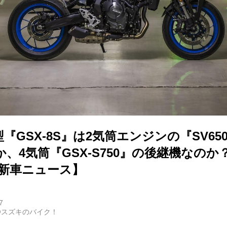
『GSX-8S』は2気筒エンジンの『SV65
、4気筒『GSX-S750』の後継機なの
の新車ニュース】
7
@スズキのバイク！