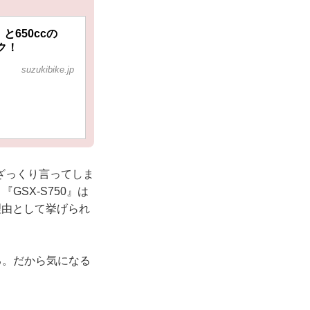
と650ccの
ク！
suzukibike.jp
ざっくり言ってしま
GSX-S750』は
理由として挙げられ
る。だから気になる