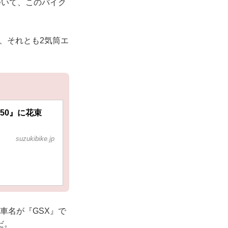
について、このバイク
か、それとも2気筒エ
50』に花束
suzukibike.jp
車名が『GSX』で
だ。