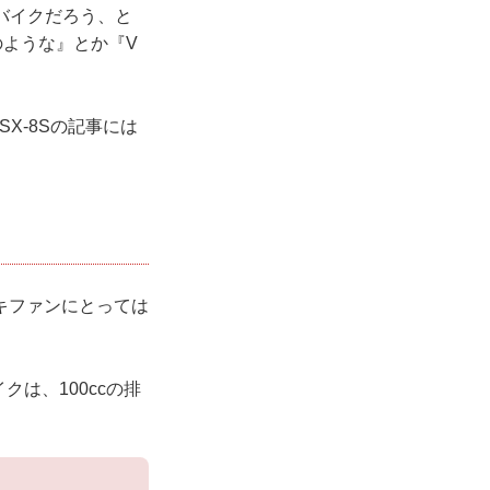
バイクだろう、と
ような』とか『V
X-8Sの記事には
キファンにとっては
クは、100ccの排