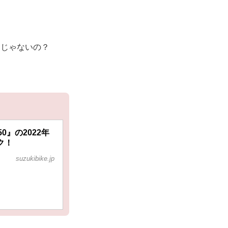
ク
じゃないの？
』の2022年
ク！
suzukibike.jp