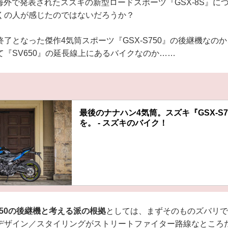
日に海外で発表されたスズキの新型ロードスポーツ『GSX-8S』
くの人が感じたのではないだろうか？
了となった傑作4気筒スポーツ『GSX-S750』の後継機なの
『SV650』の延長線上にあるバイクなのか……
最後のナナハン4気筒。スズキ『GSX-S7
を。 - スズキのバイク！
S750の後継機と考える派の根拠
としては、まずそのものズバリで
デザイン／スタイリングがストリートファイター路線なところ