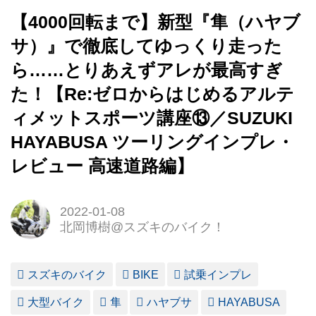
【4000回転まで】新型『隼（ハヤブ
サ）』で徹底してゆっくり走った
ら……とりあえずアレが最高すぎ
た！【Re:ゼロからはじめるアルテ
ィメットスポーツ講座⑬／SUZUKI
HAYABUSA ツーリングインプレ・
レビュー 高速道路編】
2022-01-08
北岡博樹@スズキのバイク！
スズキのバイク
BIKE
試乗インプレ
大型バイク
隼
ハヤブサ
HAYABUSA