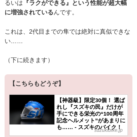
るいは
『ラクができる』という性能が超大幅
に増強されている
んです。
これは、2代目までの隼では絶対に真似できな
い……
（下に続きます）
【こちらもどうぞ】
【神器級】限定30個！ 選ば
れし『スズキの民』だけが
手にできる栄光の“100周年
記念ヘルメット”があまりに
も…… - スズキのバイク！
suzukibike.jp