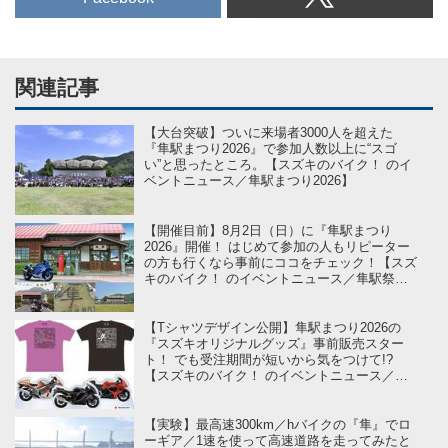
関連記事
【大台突破】ついに来場者3000人を超えた
『隼駅まつり2026』で参加人数以上に“スゴ
い”と思ったところ。【スズキのバイク！ のイ
ベントニュース／隼駅まつり2026】
【開催目前】8月2日（日）に『隼駅まつり
2026』開催！ はじめて参加の人もリピーター
の方も行くなら事前にココをチェック！【スズ
キのバイク！ のイベントニュース／隼駅祭り
2026 】
【Tシャツデザイン公開】隼駅まつり2026の
『スズキオリジナルグッズ』事前販売スター
ト！ でも受注期間が短いから気をつけて!?
【スズキのバイク！ のイベントニュース／第
16回隼駅祭り】
【実験】最高速300km／hバイクの『隼』でロ
ーギア／1速を使って高速道路を走ってみたと