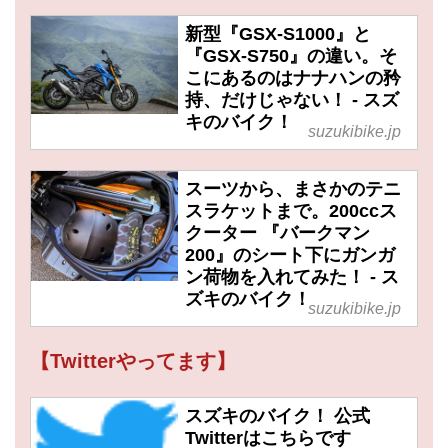
新型『GSX-S1000』と
『GSX-S750』の違い。そ
こにあるのはナナハンの矜
持、だけじゃない！ - スズ
キのバイク！
suzukibike.jp
スーツから、まさかのテニ
スラケットまで。200ccス
クーター 『バークマン
200』のシート下にガンガ
ン荷物を入れてみた！ - ス
ズキのバイク！
suzukibike.jp
【Twitterやってます】
スズキのバイク！ 公式
Twitterはこちらです