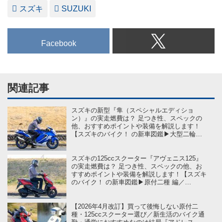
スズキ
SUZUKI
Facebook
関連記事
スズキの新型『隼（スペシャルエディショ
ン）』の実走燃費は？ 足つき性、スペックの
他、おすすめポイントや装備を解説します！
【スズキのバイク！ の新車図鑑▶大型二輪ク
ラス 編／SUZUKI Hayabusa（2026）】
スズキの125ccスクーター『アヴェニス125』
の実走燃費は？ 足つき性、スペックの他、お
すすめポイントや装備を解説します！【スズキ
のバイク！ の新車図鑑▶原付二種 編／
SUZUKI Avenis125（2026）】
【2026年4月改訂】買って後悔しない原付二
種・125ccスクーター選び／新生活のバイク通