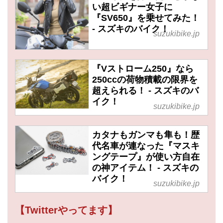
い超ビギナー女子に
『SV650』を乗せてみた！
- スズキのバイク！
suzukibike.jp
『Vストローム250』なら
250ccの荷物積載の限界を
超えられる！ - スズキのバ
イク！
suzukibike.jp
カタナもガンマも隼も！歴
代名車が連なった『マスキ
ングテープ』が使い方自在
の神アイテム！ - スズキの
バイク！
suzukibike.jp
【Twitterやってます】