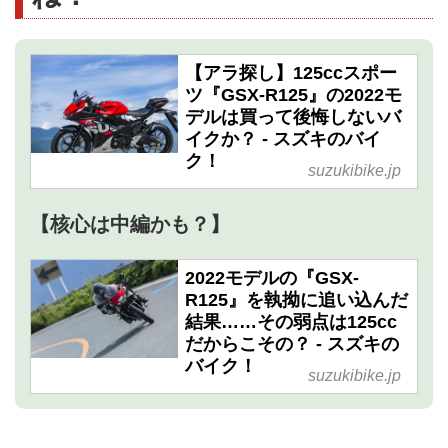
【アラ探し】125ccスポー
ツ『GSX-R125』の2022モ
デルは買って後悔しないバ
イクか？ - スズキのバイ
ク！
suzukibike.jp
【核心は中編かも？】
2022モデルの『GSX-
R125』を執拗に追い込んだ
結果……その弱点は125cc
だからこその？ - スズキの
バイク！
suzukibike.jp