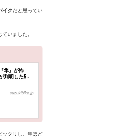
バイク
だと思ってい
じていました。
『隼』が怖
明した⁉︎ -
suzukibike.jp
ビックリし、隼ほど