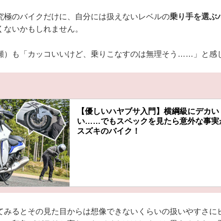
究極のバイクだけに、自分には扱えないレベルの
乗り手を選ぶ
くないかもしれません。
瀬）も「カッコいいけど、乗りこなすのは無理そう……」と感
【優しいハヤブサ入門】横綱級にデカい
い……でもスペックを見たら意外な事実が判
スズキのバイク！
てみるとその見た目からは想像できないくらいの扱いやすさに