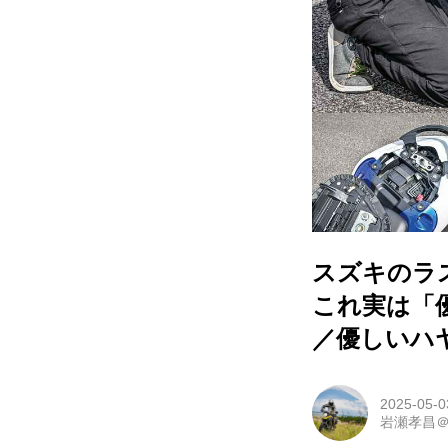
スズキのラ
これ実は「
／優しいハヤ
2025-05-0
岩瀬孝昌＠