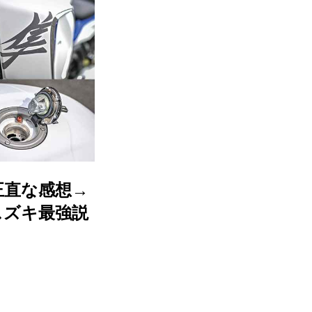
正直な感想→
スズキ最強説