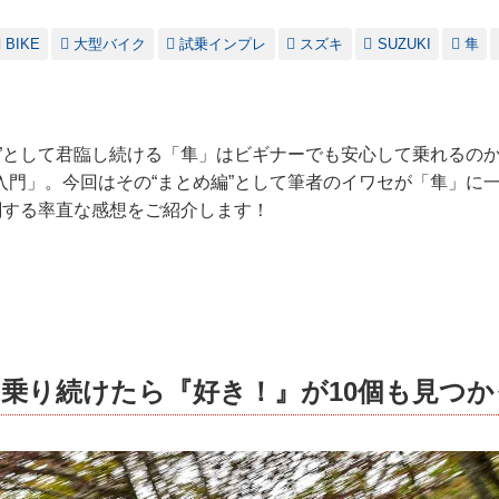
BIKE
大型バイク
試乗インプレ
スズキ
SUZUKI
隼
ス”として君臨し続ける「隼」はビギナーでも安心して乗れるの
入門」。今回はその“まとめ編”として筆者のイワセが「隼」に
に関する率直な感想をご紹介します！
乗り続けたら『好き！』が10個も見つか