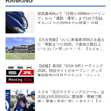
RANKING
排気量400ccで『日帰り1000kmツーリン
グ』から『通勤・通学』まで1台で完結
するバイクの2026モデル登場！ 仕様変
更を受けても価格はすえ置き!? 今となっ
ては逆にリーズナブルかも……【スズキ
のバイク！ の新車ニュース】
【大台突破】ついに来場者3000人を超え
た『隼駅まつり2026』で参加人数以上
に“スゴい”と思ったところ。【スズキの
バイク！ のイベントニュース／隼駅まつ
り2026】
【続報】第3回『GSX-S/Rミーティング
2026』特設サイトがオープン！ グッズ
事前販売の注目アイテムは「ジェットス
トリーム」な……!? 【スズキのバイク！
のイベントニュース】
スズキ『北川ライディングスクール』は
次回は9月20日(日)に愛知県・豊橋で開
催！ 愛車と安全に楽しく走ろう！【スズ
キのバイク！ のイベントニュース】