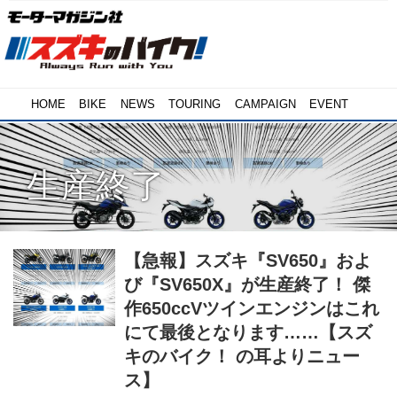
HOME
BIKE
NEWS
TOURING
CAMPAIGN
EVENT
生産終了
【急報】スズキ『SV650』およ
び『SV650X』が生産終了！ 傑
作650ccVツインエンジンはこれ
にて最後となります……【スズ
キのバイク！ の耳よりニュー
ス】