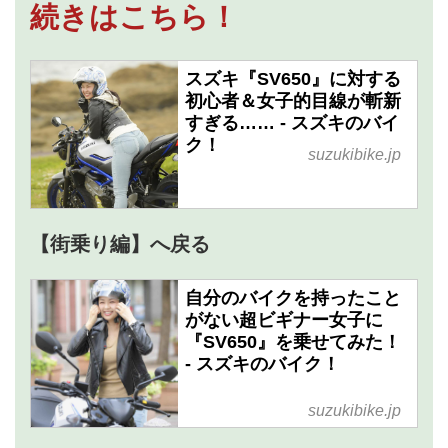
続きはこちら！
スズキ『SV650』に対する
初心者＆女子的目線が斬新
すぎる…… - スズキのバイ
ク！
suzukibike.jp
【街乗り編】へ戻る
自分のバイクを持ったこと
がない超ビギナー女子に
『SV650』を乗せてみた！
- スズキのバイク！
suzukibike.jp