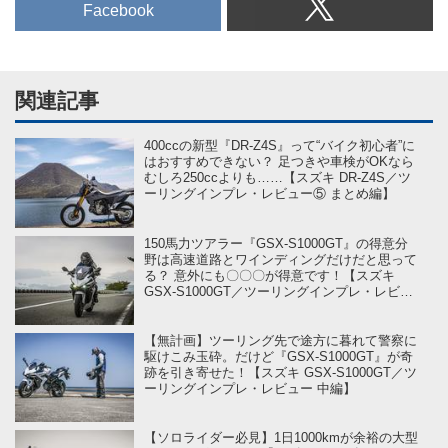
Facebook
関連記事
400ccの新型『DR-Z4S』って“バイク初心者”に
はおすすめできない？ 足つきや車検がOKなら
むしろ250ccよりも……【スズキ DR-Z4S／ツ
ーリングインプレ・レビュー⑤ まとめ編】
150馬力ツアラー『GSX-S1000GT』の得意分
野は高速道路とワインディングだけだと思って
る？ 意外にも〇〇〇が得意です！【スズキ
GSX-S1000GT／ツーリングインプレ・レビュ
ー 後編】
【無計画】ツーリング先で途方に暮れて警察に
駆けこみ玉砕。だけど『GSX-S1000GT』が奇
跡を引き寄せた！【スズキ GSX-S1000GT／ツ
ーリングインプレ・レビュー 中編】
【ソロライダー必見】1日1000kmが余裕の大型