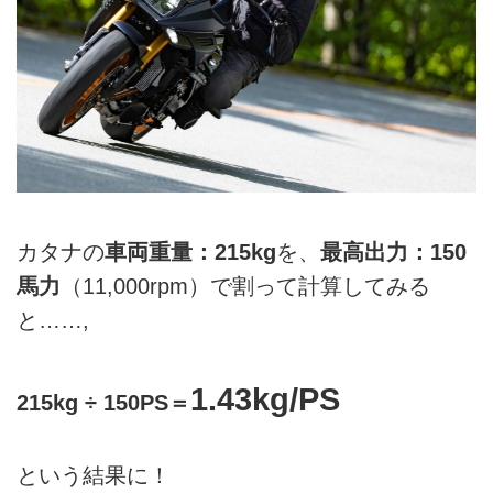
カタナの
車両重量：215kg
を、
最高出力：150
馬力
（11,000rpm）で割って計算してみる
と……,
1.43kg/PS
215kg ÷ 150PS＝
という結果に！