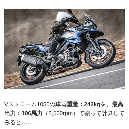
Vストローム1050の
車両重量：242kg
を、
最高
出力：106馬力
（8,500rpm）で割って計算して
みると……