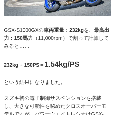
GSX-S1000GXの
車両重量：232kg
を、
最高出
力：150馬力
（11,000rpm）で割って計算して
みると……
1.54kg/PS
232kg ÷ 150PS＝
という結果になりました。
スズキ初の電子制御サスペンションを搭載
し、大きな可能性を秘めたクロスオーバーモ
デルですが、パワーウエイトレシオはGSX-