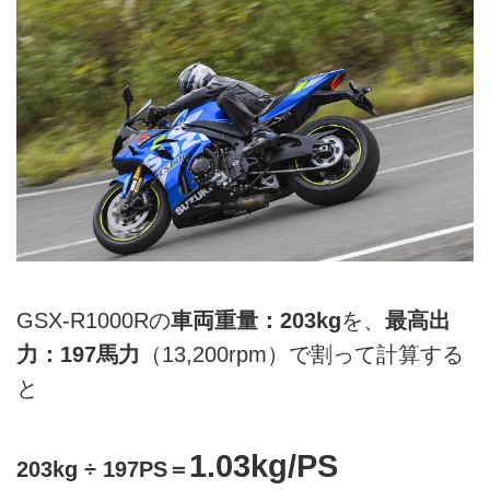
GSX-R1000Rの
車両重量：203kg
を、
最高出
力：197馬力
（13,200rpm）で割って計算する
と
1.03kg/PS
203kg ÷ 197PS＝