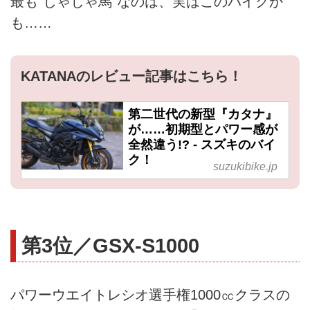
最も“じゃじゃ馬”なのは、実はこのバイクか
も……
KATANAのレビュー記事はこちら！
第二世代の新型『カタナ』
が……初期型とパワー感が
全然違う!? - スズキのバイ
ク！
suzukibike.jp
第3位／GSX-S1000
パワーウエイトレシオ選手権1000㏄クラスの