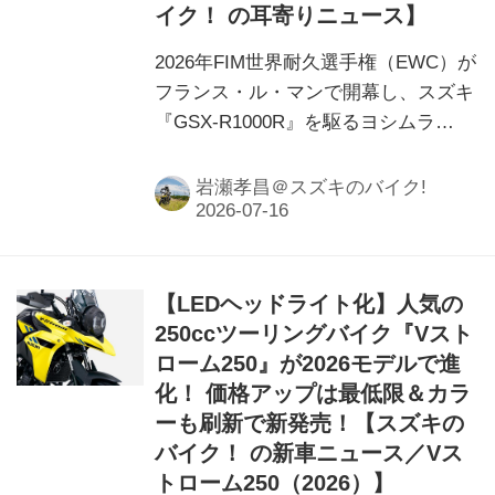
イク！ の耳寄りニュース】
2026年FIM世界耐久選手権（EWC）が
フランス・ル・マンで開幕し、スズキ
『GSX-R1000R』を駆るヨシムラ
SERT Motulが24時間にわたる激闘の
末、2位表彰台を獲得！過酷な24時間
岩瀬孝昌＠スズキのバイク!
を戦い抜いたレースの模様を振り返り
ます。
【LEDヘッドライト化】人気の
250ccツーリングバイク『Vスト
ローム250』が2026モデルで進
化！ 価格アップは最低限＆カラ
ーも刷新で新発売！【スズキの
バイク！ の新車ニュース／Vス
トローム250（2026）】