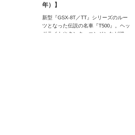
年）】
新型『GSX-8T／TT』シリーズのルー
ツとなった伝説の名車『T500』。ヘッ
ドライトやタンク、エンジンなど細部
を見ていくと、新型へ受け継がれ
た“スズキらしさ”が見えてきまし
岩瀬孝昌＠スズキのバイク!
た。“Titan”の愛称で親しまれた1968年
のレジェンドモデルを、現在も展示さ
れているスズキ歴史館で徹底チェック
できます！
新型『GSX-8TT』は「SV650」
のような気軽さとフルカウル
「GSX-8R」のスポーツ性を併
せ持ったバイクなのかもしれな
い……【スズキ GSX-8TT／試乗
インプレ・レビュー まとめ編】