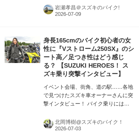
ネル（Suzuki Moto France）で公開さ
岩瀬孝昌＠スズキのバイク!
れた、スズキが誇る大型ストリートフ
ァイター「GSX-S1000」のPV映像を
見ながらその違いを解説します！
身長165cmのバイク初心者の女
性に『Vストローム250SX』のシ
ート高／足つき性はどう感じ
る？ 【SUZUKI HEROES！ ス
ズキ乗り突撃インタビュー】
イベント会場、街角、道の駅……各地
で見つけたスズキ車オーナーさんに突
撃インタビュー！ バイク乗りには、
バイク乗りの数だけエピソードがあ
る！
北岡博樹@スズキのバイク！