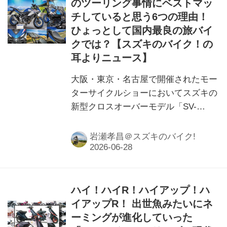
のツーリング事情にベストマッ
チしていると思う6つの理由！
ひょっとして国内最良の旅バイ
クでは？【スズキのバイク！の
耳よりニュース】
大阪・東京・名古屋で開催されたモー
ターサイクルショーにおいてスズキの
新型クロスオーバーモデル「SV-
7GX」が国内で一般初公開！ スズバ
イ編集部・岩瀬が会場で感じたリアル
岩瀬孝昌＠スズキのバイク!
な視点から「SV-7GX」が日本のツー
リングシーンにベストマッチしている
と思う6つの理由を紹介します！
ハイ！ハイR！ハイアップ！ハ
イアップR！ 出世魚みたいにネ
ーミングが進化していった