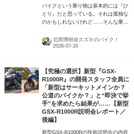
バイクという乗り物は基本的には『ひ
とり』だと思っている。それは孤独な
のかもしれないけれど……そんな乗り
物が“奇跡のつながり”を生み出した
話。実話です。
北岡博樹@スズキのバイク！
【究極の選択】新型『GSX-
R1000R』の開発スタッフ全員に
「新型はサーキットメインか？
公道のバイクか？」と“即決で挙
手”を求めたら結果が……【新型
GSX-R1000R説明会レポート／
後編】
新型GSX-R1000Rの技術説明会の内容