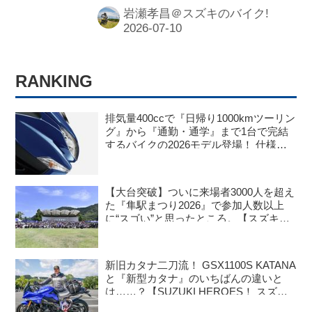
触れてみての感想をレポート。 その
岩瀬孝昌＠スズキのバイク!
他にもおすすめポイントや装備など、
基本情報を詳しくお届け！
RANKING
排気量400ccで『日帰り1000kmツーリン
グ』から『通勤・通学』まで1台で完結
するバイクの2026モデル登場！ 仕様変
更を受けても価格はすえ置き!? 今となっ
ては逆にリーズナブルかも……【スズキ
のバイク！ の新車ニュース】
【大台突破】ついに来場者3000人を超え
た『隼駅まつり2026』で参加人数以上
に“スゴい”と思ったところ。【スズキの
バイク！ のイベントニュース／隼駅まつ
り2026】
新旧カタナ二刀流！ GSX1100S KATANA
と『新型カタナ』のいちばんの違いと
は……？【SUZUKI HEROES！ スズキ
乗り突撃インタビュー】