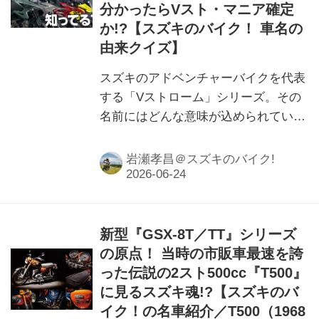
分かったらVスト・マニア確定
か!?【スズキのバイク！ 車名の
由来クイズ】
スズキのアドベンチャーバイクを代表
する「Vストローム」シリーズ。その
名前にはどんな意味が込められている
のかご存じでしょうか？今回の記事で
は、まずネーミングの由来をクイズ形
岩瀬孝昌＠スズキのバイク!
式で紐解きながら、そのコンセプトに
迫ります。
新型『GSX-8T／TT』シリーズ
の原点！ 当時の市販車最速を誇
った伝説の2スト500cc『T500』
に見るスズキ魂!?【スズキのバ
イク！の名車紹介／T500（1968