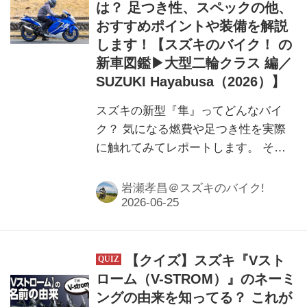
は？ 足つき性、スペックの他、
おすすめポイントや装備を解説
します！【スズキのバイク！ の
新車図鑑▶大型二輪クラス 編／
SUZUKI Hayabusa（2026）】
スズキの新型『隼』ってどんなバイ
ク？ 気になる燃費や足つき性を実際
に触れてみてレポートします。 その
他にもスペックや装備など基本情報を
詳しくお届け！
岩瀬孝昌＠スズキのバイク!
【クイズ】スズキ『Vスト
ローム（V-STROM）』のネーミ
ングの由来を知ってる？ これが