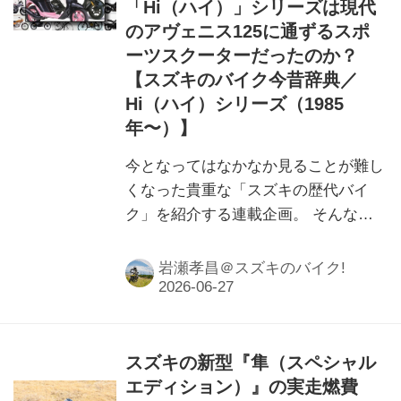
「Hi（ハイ）」シリーズは現代
のアヴェニス125に通ずるスポ
ーツスクーターだったのか？
【スズキのバイク今昔辞典／
Hi（ハイ）シリーズ（1985
年〜）】
今となってはなかなか見ることが難し
くなった貴重な「スズキの歴代バイ
ク」を紹介する連載企画。 そんなス
ズキの歴代バイクを振り返りながら、
もし「今のバイクに例えるなら…？」
岩瀬孝昌＠スズキのバイク!
と、編集部 岩瀬が独断と偏見で選ん
でみたいと思います。今回は進化する
度にネーミングが次々と割増していっ
た2スト原付スクーター「Hi（ハ
スズキの新型『隼（スペシャル
イ）」シリーズの登場です。
エディション）』の実走燃費