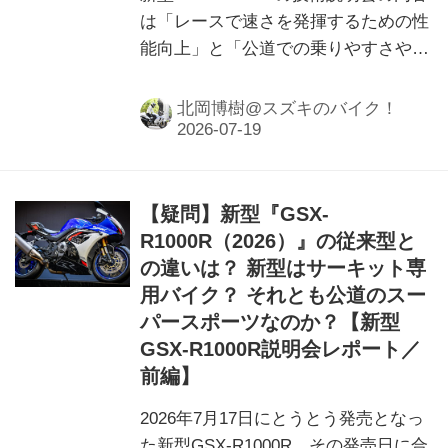
は「レースで速さを発揮するための性
能向上」と「公道での乗りやすさや耐
久性」が混在するものでした。そこで
ストレートに聞いてみたところ……
北岡博樹@スズキのバイク！
【疑問】新型『GSX-
R1000R（2026）』の従来型と
の違いは？ 新型はサーキット専
用バイク？ それとも公道のスー
パースポーツなのか？【新型
GSX-R1000R説明会レポート／
前編】
2026年7月17日にとうとう発売となっ
た新型GSX-R1000R。その発売日に合