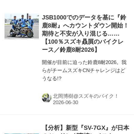
JSB1000でのデータを基に『鈴
鹿8耐』へカウントダウン開始！
期待と不安が入り混じる……
【100％スズキ贔屓のバイクレ
ース／鈴鹿8耐2026】
開催が目前に迫った鈴鹿8耐2026。我
らがチームスズキCNチャレンジはど
うなる!?
北岡博樹@スズキのバイク！
【分析】新型『SV-7GX』が日本