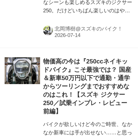
なシーンも楽しめるスズキのジクサー
250。だけどいちばん楽しいのはやっ
ぱり……
北岡博樹@スズキのバイク！
物価高の今は『250ccネイキッ
ドバイク』こそ最強では？ 国産
＆新車50万円以下で通勤・通学
からツーリングまでおすすめな
のはこれ！【スズキ ジクサー
250／試乗インプレ・レビュー
前編】
バイクが欲しいけど今のご時世、なか
なか新車には手が出せない……と思っ