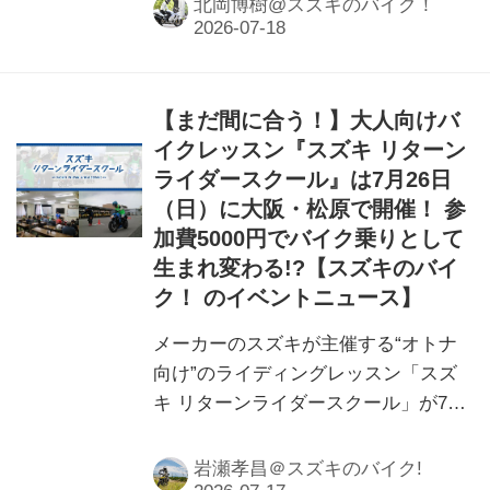
北岡博樹@スズキのバイク！
【まだ間に合う！】大人向けバ
イクレッスン『スズキ リターン
ライダースクール』は7月26日
（日）に大阪・松原で開催！ 参
加費5000円でバイク乗りとして
生まれ変わる!?【スズキのバイ
ク！ のイベントニュース】
メーカーのスズキが主催する“オトナ
向け”のライディングレッスン「スズ
キ リターンライダースクール」が7月
26日に大阪府で開催！バイクの免許は
あるけど何年も乗っていない方やリタ
岩瀬孝昌＠スズキのバイク!